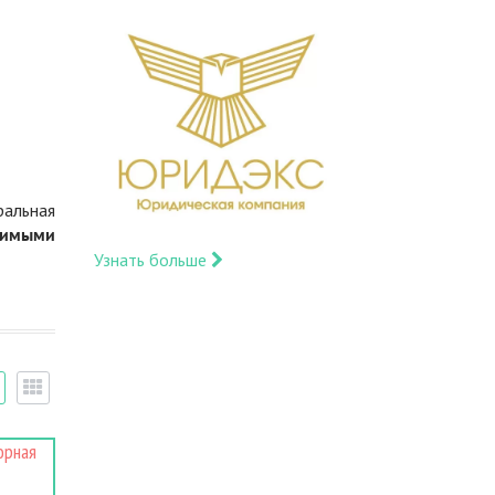
ральная
димыми
Узнать больше
орная