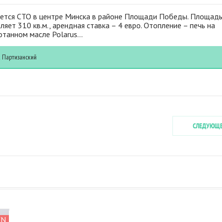
ется СТО в центре Минска в районе Площади Победы. Площад
ляет 310 кв.м., арендная ставка – 4 евро. Отопление – печь на
танном масле Polarus...
к
Партизанский
СЛЕДУЮЩ
УБ
YN
YN
YN
YN
YN
YN
YN