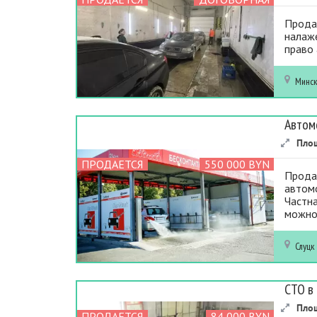
Прода
налаж
право 
Минс
Автом
Пло
ПРОДАЕТСЯ
550 000 BYN
Продаё
автомо
Частна
можно.
Слуцк
СТО в
Пло
ПРОДАЕТСЯ
84 000 BYN