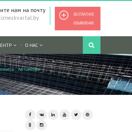
ите нам на почту
БЕСПЛАТНОЕ
zneskvartal.by
ОБЪЯВЛЕНИЕ
ЕНТР
О НАС
изнеса
/
Автомойки
/
Автомойка во Фрунзенком