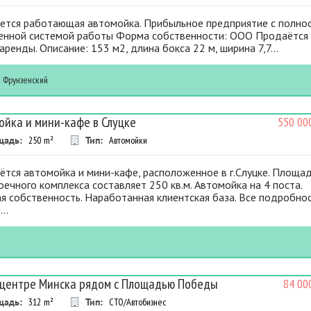
ется работающая автомойка. Прибыльное предприятие с полно
енной системой работы Форма собственности: ООО Продаётся
аренды. Описание: 153 м2, длина бокса 22 м, ширина 7,7...
к
Фрунзенский
ойка и мини-кафе в Слуцке
550 00
щадь:
250
m²
Тип:
Автомойки
тся автомойка и мини-кафе, расположенное в г.Слуцке. Площа
ечного комплекса составляет 250 кв.м. Автомойка на 4 поста.
я собственность. Наработанная клиентская база. Все подробно
..
 центре Минска рядом с Площадью Победы
84 00
щадь:
312
m²
Тип:
СТО/Автобизнес