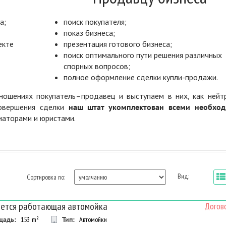
а;
поиск покупателя;
показ бизнеса;
екте
презентация готового бизнеса;
поиск оптимального пути решения различных
спорных вопросов;
полное оформление сделки купли-продажи.
ошениях покупатель–продавец и выступаем в них, как нейт
совершения сделки
наш штат укомплектован всеми необхо
диаторами и юристами.
Вид:
Сортировка по:
ется работающая автомойка
Догов
щадь:
153
m²
Тип:
Автомойки