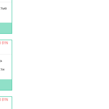
стью
0 BYN
дь
сти
0 BYN