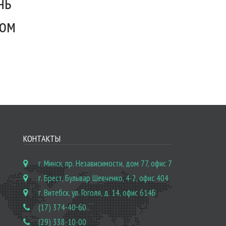
нь
ком
КОНТАКТЫ
г. Минск, пр. Независимости, дом 77, офис 7
г. Брест, Бульвар Шевченко, 4-2, офис 404
г. Витебск, ул. Гоголя, д. 14, офис 614Б
(17) 374-40-60
(29) 338-10-00