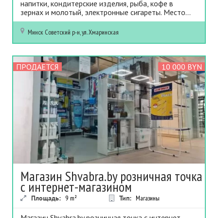
напитки, кондитерские изделия, рыба, кофе в
зернах и молотый, электронные сигареты. Место...
Минск
Советский р-н, ул. Хмаринская
ПРОДАЕТСЯ
10 000 BYN
Магазин Shvabra.by розничная точка
с интернет-магазином
Площадь:
9
m²
Тип:
Магазины
Магазин Shvabra.by розничная точка с интернет-