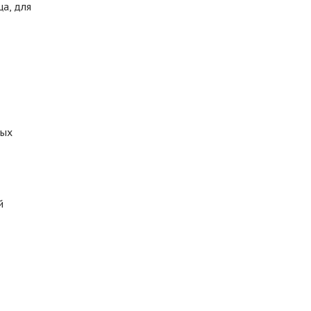
ца, для
ных
й