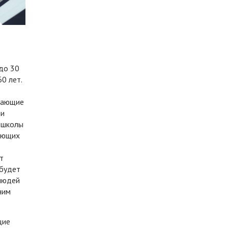
 до 30
0 лет.
отающие
ми
 школы
тающих
т
 будет
людей
ним
щие