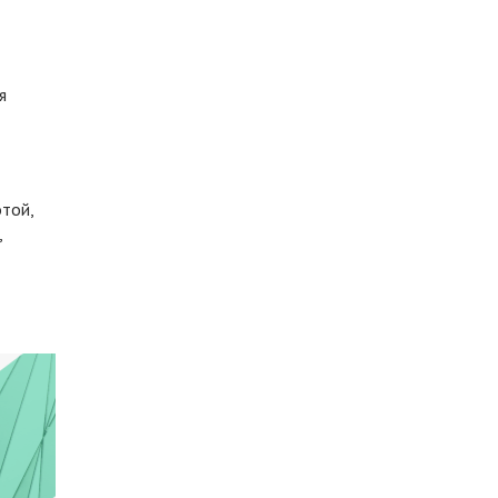
я
той,
,