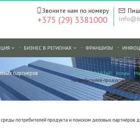
Звоните нам по номеру
Пиш
+375 (29) 3381000
info@bi
ЦИЯ
БИЗНЕС В РЕГИОНАХ
ФРАНШИЗЫ
ИНФОЦ
ловых партнёров
БИЗНЕС КВАРТАЛ
/
Услуги
/
Ма
потребителей продукта и поис
 среды потребителей продукта и поиском деловых партнёров д