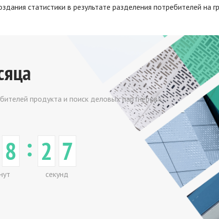
оздания статистики в результате разделения потребителей на г
сяца
ебителей продукта и поиск деловых партнёров»
:
8
2
7
нут
секунд