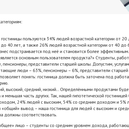
категориям:
и гостиницы пользуются 34% людей возрастной категории от 20
 до 40 лет, а также 26% людей возрастной категории от 40 до 6
изнес подстраивается под неё и становится более эффективным.
о является основным пользователем продукта?» Студенты, раб
е, пенсионеры, представители старшей школы. Допустим, услуга
отающие люди – 63%, пенсионеры – 6%, представители старшей
а позволяет понять: гостиница должна быть заточена под рабо
рию.
ий, высокий, средний, низкий… Определёнными продуктами буде
и меньшая часть других. Так, нашей гипотетической гостиницей
доходом, 24% людей с высоким, 54% со средним доходом и 5% 
м «общий» вывод – наша гостиница для людей с высоким и сред
ла должны соответствовать.
«общее» лицо – студенты со средним уровнем дохода, работаю