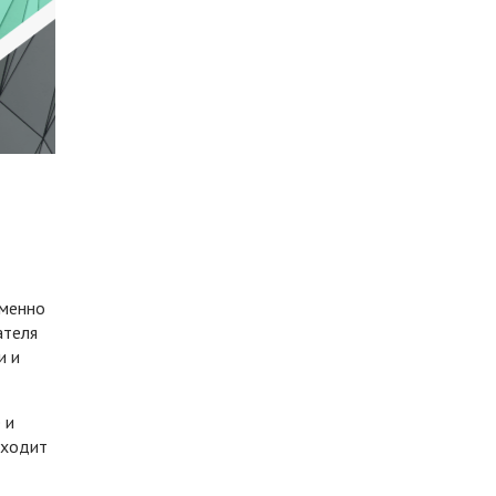
именно
ателя
и и
 и
аходит