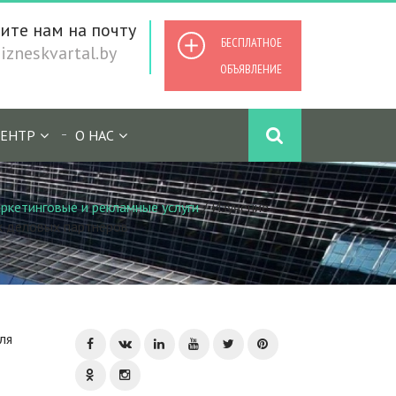
ите нам на почту
БЕСПЛАТНОЕ
zneskvartal.by
ОБЪЯВЛЕНИЕ
ЕНТР
О НАС
ркетинговые и рекламные услуги
/
Изучение
к деловых партнёров
ля