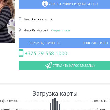
УЗНАТЬ ПРИЧИНУ ПРОДАЖИ БИЗНЕСА
Тип:
Салоны красоты
Минск
Октябрьский
Смотреть на карте
ПОЛУЧИТЬ ДОКУМЕНТЫ
ПРОВЕРИТЬ БИЗНЕС
+375 29 338 1000
ОТПРАВИТЬ ЗАПРОС ВЛАДЕЛЬЦУ
Загрузка карты
о фактически потребляемые ресурсы (вода, электричество, отоп
педикюр, кабинет косметика, вертикальный турбосолярий, комн