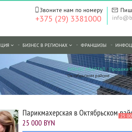
Звоните нам по номеру
Пиш
+375 (29) 3381000
info@bi
ЦИЯ
БИЗНЕС В РЕГИОНАХ
ФРАНШИЗЫ
ИНФОЦ
БИЗНЕС КВАРТАЛ
/
Продажа б
Октябрьском районе
Парикмахерская в Октябрьском рай
25 0
25 000 BYN