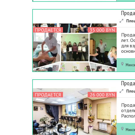
Прода
Пло
ПРОДАЕТСЯ
35 000 BYN
Продае
лет. 
для вз
основн
Минс
Прода
Пло
ПРОДАЕТСЯ
26 000 BYN
Продае
отдель
Распол
Минс