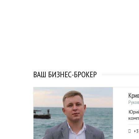
ВАШ БИЗНЕС-БРОКЕР
Кри
Руко
Юрий
комп
+3