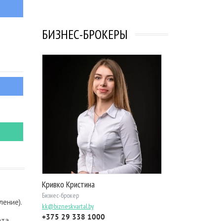
БИЗНЕС-БРОКЕРЫ
Кривко Кристина
Бизнес-брокер
ление).
kk@bizneskvartal.by
+375 29 338 1000
ата