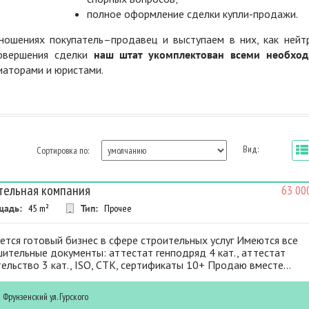
полное оформление сделки купли-продажи.
ошениях покупатель–продавец и выступаем в них, как нейт
совершения сделки
наш штат укомплектован всеми необхо
диаторами и юристами.
Вид:
Сортировка по:
тельная компания
63 00
щадь:
45
m²
Тип:
Прочее
тся готовый бизнес в сфере строительных услуг Имеются все
ительные документы: аттестат генподряд 4 кат., аттестат
ельство 3 кат., ISO, СТК, сертификаты 10+ Продаю вместе...
к
Фрунзенский
ул. Гурского