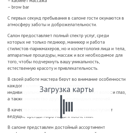
– кабинет массажа
– brow bar
С первых секунд пребывания в салоне гости окунаются в
атмосферу заботы и доброжелательности.
Салон предоставляет полный спектр услуг, среди
которых не только педикюр, маникюр и работа
стилистов-парикмахеров, но и косметология лица и тела,
аппаратные процедуры, массаж и все необходимое для
того, чтобы подчеркнуть вашу уникальность,
естественную красоту и привлекательность.
В своей работе мастера берут во внимание особенности
каждого клиента, стараясь подчеркнуть
Загрузка карты
индивидуальность, учитывая тип кожи, цвет волос и глаз,
а также множество других неочевидных мелочей.
В качестве основных партнеров салона выступают
ведущие бренды мира моды и косметики.
В салоне представлен достойный ассортимент