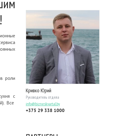
шим
!
ционные
сервиса
тоянных
 в роли
Кривко Юрий
ухня с
Руководитель отдела
й). Все
info@bizneskvartal.by
+375 29 338 1000