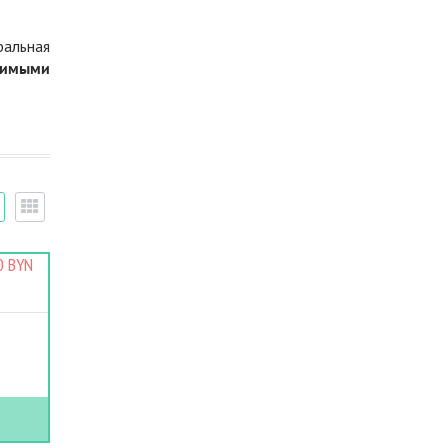
ральная
димыми
0 BYN