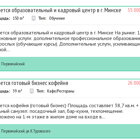
ется образовательный и кадровый центр в г. Минске
35 00
щадь:
150
m²
Тип:
Обучение
тся образовательный и кадровый центр в г. Минске На рынке: 
Основные услуги: дополнительное профессиональное образовани
рослых (обучающие курсы). Дополнительные услуги, усиливающи
ой...
к
Первомайский
ется готовый бизнес кофейня
26 00
щадь:
39
m²
Тип:
Кафе/Рестораны
тся кофейня (готовый бизнес) Площадь составляет 38,7 кв.м. +
ный санузел: посадочный зал, бар-кухня, техпомещение.
ожено на 1-м этаже в жилом доме на входе в...
к
Первомайский, ул. К.Туровского