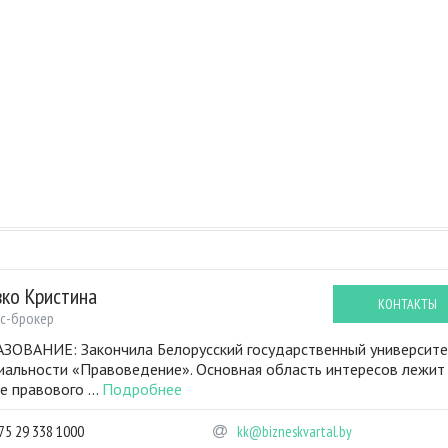
вко Кристина
КОНТАКТЫ
с-брокер
ЗОВАНИЕ: Закончила Белорусский государственный университе
иальности «Правоведение». Основная область интересов лежит
е правового ...
Подробнее
75 29 338 1000
kk@bizneskvartal.by