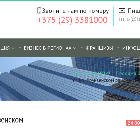
Звоните нам по номеру
Пиш
+375 (29) 3381000
info@bi
ЦИЯ
БИЗНЕС В РЕГИОНАХ
ФРАНШИЗЫ
ИНФОЦ
е
БИЗНЕС КВАРТАЛ
/
Продажа б
m² во Фрунзенском районе
зенском
24 0