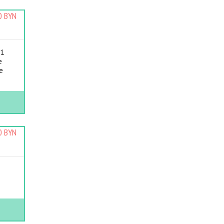
0 BYN
11
е
е
0 BYN