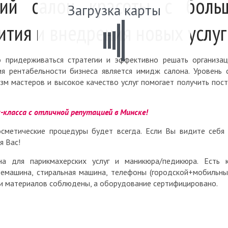
щий салон красоты с боль
Загрузка карты
ития и внедрения новых услуг
о придерживаться стратегии и эффективно решать организа
я рентабельности бизнеса является имидж салона. Уровень 
зм мастеров и высокое качество услуг помогает получить пос
-класса с отличной репутацией в Минске!
осметические процедуры будет всегда. Если Вы видите себя
я Вас!
 для парикмахерских услуг и маникюра/педикюра. Есть к
емашина, стиральная машина, телефоны (городской+мобильны
 и материалов соблюдены, а оборудование сертифицировано.