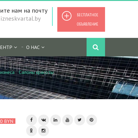
ите нам на почту
БЕСПЛАТНОЕ
zneskvartal.by
ОБЪЯВЛЕНИЕ
ЕНТР
О НАС
изнеса
/
Салоны красоты
/
Салон красоты 124
00 BYN