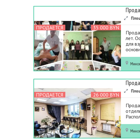
Прода
Пло
ПРОДАЕТСЯ
35 000 BYN
Продае
лет. 
для вз
основн
Минс
Прода
Пло
ПРОДАЕТСЯ
26 000 BYN
Продае
отдель
Распол
Минс