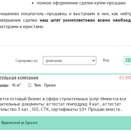
полное оформление сделки купли-продажи.
ошениях покупатель–продавец и выступаем в них, как нейт
совершения сделки
наш штат укомплектован всеми необхо
диаторами и юристами.
Вид:
Сортировка по:
тельная компания
63 00
щадь:
45
m²
Тип:
Прочее
тся готовый бизнес в сфере строительных услуг Имеются все
ительные документы: аттестат генподряд 4 кат., аттестат
ельство 3 кат., ISO, СТК, сертификаты 10+ Продаю вместе...
к
Фрунзенский
ул. Гурского