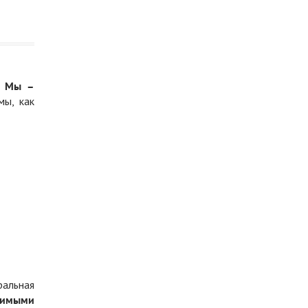
.
Мы –
мы, как
ральная
димыми