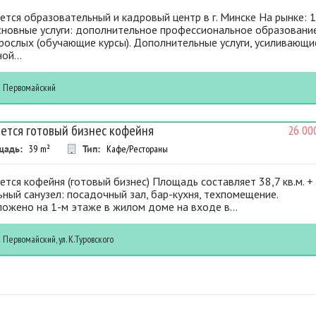
тся образовательный и кадровый центр в г. Минске На рынке: 
Основные услуги: дополнительное профессиональное образовани
рослых (обучающие курсы). Дополнительные услуги, усиливающи
ой...
к
Первомайский
ется готовый бизнес кофейня
26 00
щадь:
39
m²
Тип:
Кафе/Рестораны
тся кофейня (готовый бизнес) Площадь составляет 38,7 кв.м. +
ный санузел: посадочный зал, бар-кухня, техпомещение.
ожено на 1-м этаже в жилом доме на входе в...
к
Первомайский, ул. К.Туровского