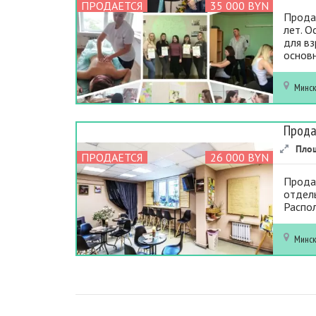
ПРОДАЕТСЯ
35 000 BYN
Продае
лет. 
для вз
основн
Минс
Прода
Пло
ПРОДАЕТСЯ
26 000 BYN
Продае
отдель
Распол
Минс