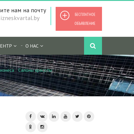
ите нам на почту
БЕСПЛАТНОЕ
zneskvartal.by
ОБЪЯВЛЕНИЕ
ЕНТР
О НАС
изнеса
/
Салоны красоты
/
Студия красоты в