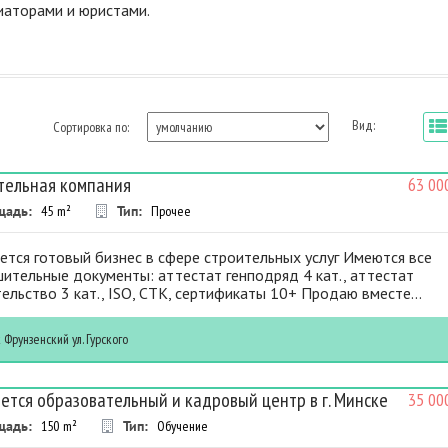
диаторами и юристами.
Вид:
Сортировка по:
тельная компания
63 00
щадь:
45
m²
Тип:
Прочее
тся готовый бизнес в сфере строительных услуг Имеются все
ительные документы: аттестат генподряд 4 кат., аттестат
ельство 3 кат., ISO, СТК, сертификаты 10+ Продаю вместе...
к
Фрунзенский
ул. Гурского
ется образовательный и кадровый центр в г. Минске
35 00
щадь:
150
m²
Тип:
Обучение