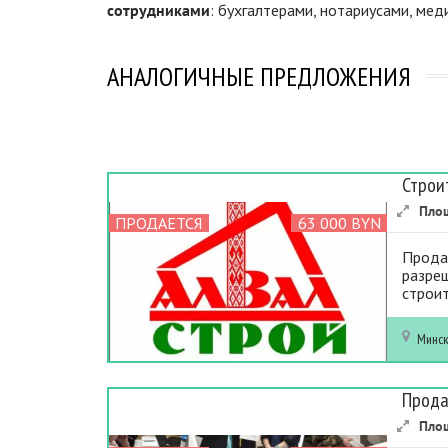
сотрудниками
: бухгалтерами, нотариусами, ме
АНАЛОГИЧНЫЕ ПРЕДЛОЖЕНИЯ
Строи
Пло
ПРОДАЕТСЯ
63 000 BYN
Продае
разреш
строит
Минс
Прода
Пло