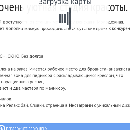
Загрузка карты
очень уютная студия красоты.
й доступности от станций метро Фрунзенская и Молодежная.
ет дополнительную проходимость. Отсутствие прямых конкурен
СН, СКНО. Без долгов.
лена на заказ. Имеется рабочее место для бровиста- визажиста
ленная зона для педикюра с раскладывающимся креслом, что
о наращиванию ресниц.
ист и два мастера по маникюру.
иалов.
на Релакс.бай, Сливки, страница в Инстаграмм с уникальным диз
ПРЕДЛОЖИТЕ СВОЮ ЦЕНУ