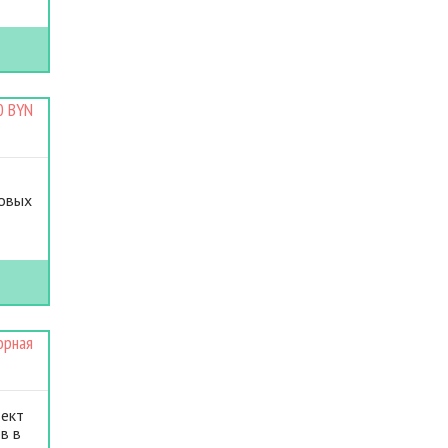
0 BYN
ковых
орная
ъект
в в