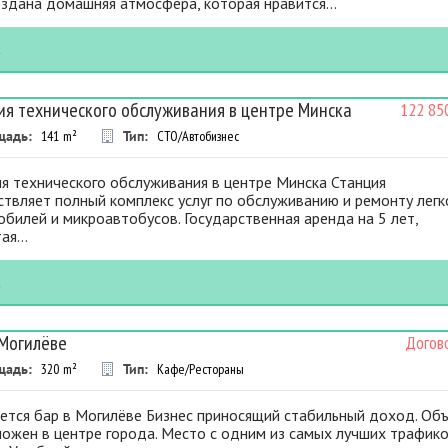
оздана домашняя атмосфера, которая нравится...
к
ия технического обслуживания в центре Минска
122 85
щадь:
141
m²
Тип:
СТО/Автобизнес
я технического обслуживания в центре Минска Станция
твляет полный комплекс услуг по обслуживанию и ремонту лег
билей и микроавтобусов. Государственная аренда на 5 лет,
ая...
к
 Могилёве
Догов
щадь:
320
m²
Тип:
Кафе/Рестораны
ется бар в Могилёве Бизнес приносящий стабильный доход. Об
ожен в центре города. Место с одним из самых лучших трафико