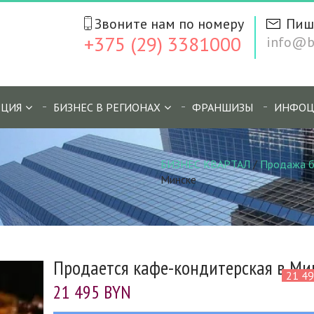
Звоните нам по номеру
Пиш
+375 (29) 3381000
info@bi
ЦИЯ
БИЗНЕС В РЕГИОНАХ
ФРАНШИЗЫ
ИНФОЦ
БИЗНЕС КВАРТАЛ
/
Продажа б
Минске
Продается кафе-кондитерская в Ми
21 4
21 495 BYN