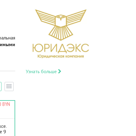
ральная
димыми
Узнать больше
0 BYN
се.
е 9