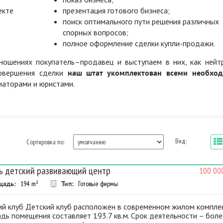
екте
презентация готового бизнеса;
поиск оптимального пути решения различных
спорных вопросов;
полное оформление сделки купли-продажи.
ошениях покупатель–продавец и выступаем в них, как нейт
совершения сделки
наш штат укомплектован всеми необхо
диаторами и юристами.
Вид:
Сортировка по:
ь детский развивающий центр
100 00
щадь:
194
m²
Тип:
Готовые фирмы
ий клуб Детский клуб расположен в современном жилом комплек
ь помещения составляет 193.7 кв.м. Срок деятельности – боле