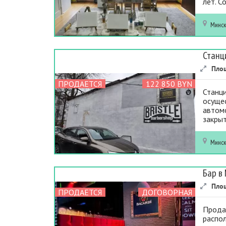
лет. С
Минс
Станц
Пло
ПРОДАЕТСЯ
122 850 BYN
Станци
осущес
автомо
закрыт
Минс
Бар в
Пло
ПРОДАЕТСЯ
ДОГОВОРНАЯ
Прода
распол