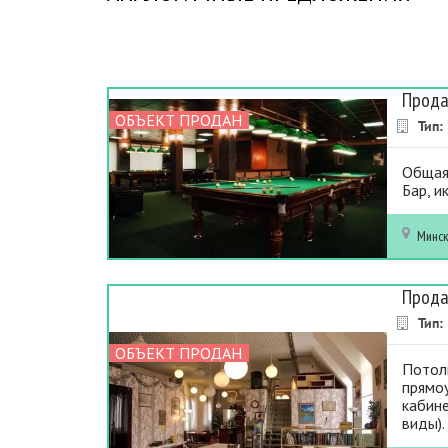
Прода
ОБЪЕКТ ПРОДАН
Тип:
Общая 
Бар, и
Минс
Прода
Тип:
ОБЪЕКТ ПРОДАН
Потолк
прямоу
кабине
виды).