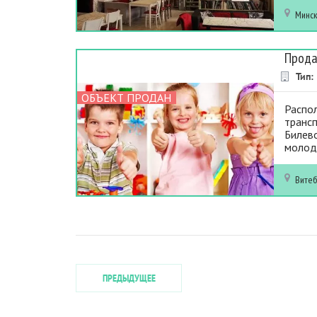
Минс
Прода
Тип:
ОБЪЕКТ ПРОДАН
Распо
трансп
Билев
молоды
Витеб
ПРЕДЫДУЩЕЕ