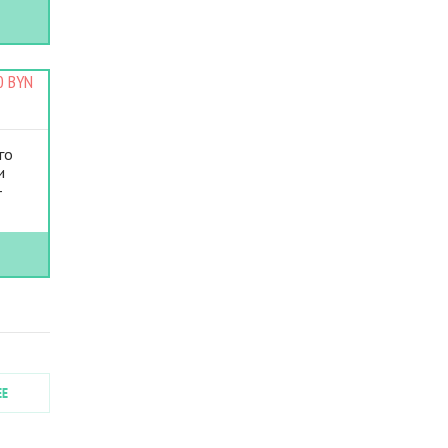
 BYN
го
и
–
ЕЕ