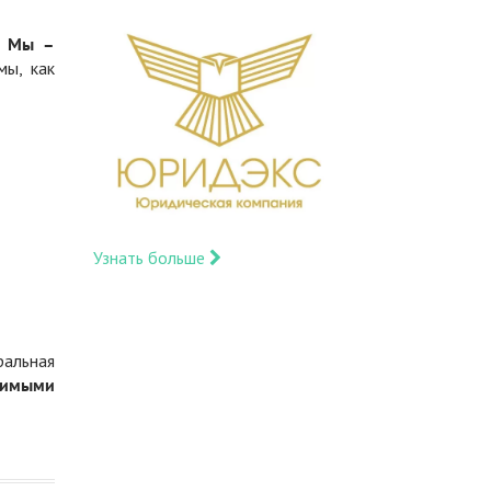
.
Мы –
мы, как
Узнать больше
ральная
димыми