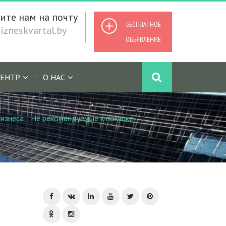
ите нам на почту
БЕСПЛАТНОЕ
zneskvartal.by
ОБЪЯВЛЕНИЕ
ЕНТР
О НАС
изнеса
/
Не рекомендуемые к покупке
/
о питания