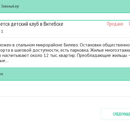
к
Зеленый луг
ется детский клуб в Витебске
Продано
0
1
ложен в спальном микрорайоне Билево. Остановки общественно
орта в шаговой доступности, есть парковка. Жилые многоэтажк
о насчитывают около 12 тыс. квартир. Преобладающие жильцы 
е...
ск
СЛЕДУЮЩ