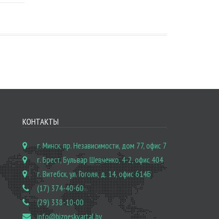
КОНТАКТЫ
г. Минск, пр. Независимости, дом 77, офис 7
г. Брест, Бульвар Шевченко, 4-2, офис 404
г. Витебск, ул. Гоголя, д. 14, офис 614Б
(17) 374-40-60
(29) 338-10-00
info@bizneskvartal.by