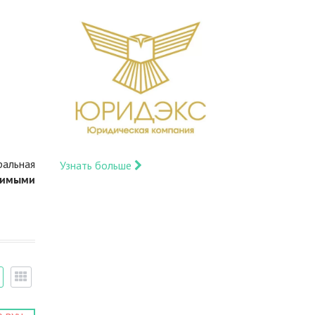
ральная
Узнать больше
димыми