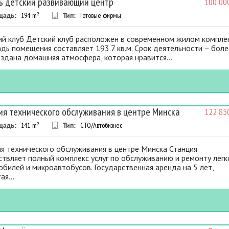
ь детский развивающий центр
100 00
щадь:
194
m²
Тип:
Готовые фирмы
ий клуб Детский клуб расположен в современном жилом комплек
ь помещения составляет 193.7 кв.м. Срок деятельности – боле
оздана домашняя атмосфера, которая нравится...
к
ия технического обслуживания в центре Минска
122 85
щадь:
141
m²
Тип:
СТО/Автобизнес
я технического обслуживания в центре Минска Станция
твляет полный комплекс услуг по обслуживанию и ремонту лег
билей и микроавтобусов. Государственная аренда на 5 лет,
ая...
к