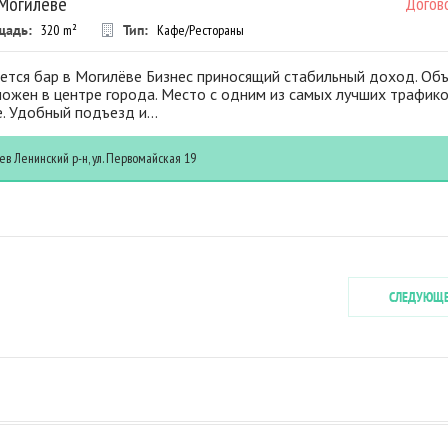
 Могилёве
Догов
щадь:
320
m²
Тип:
Кафе/Рестораны
ется бар в Могилёве Бизнес приносящий стабильный доход. Об
ожен в центре города. Место с одним из самых лучших трафико
. Удобный подъезд и...
ев
Ленинский р-н, ул. Первомайская 19
СЛЕДУЮЩ