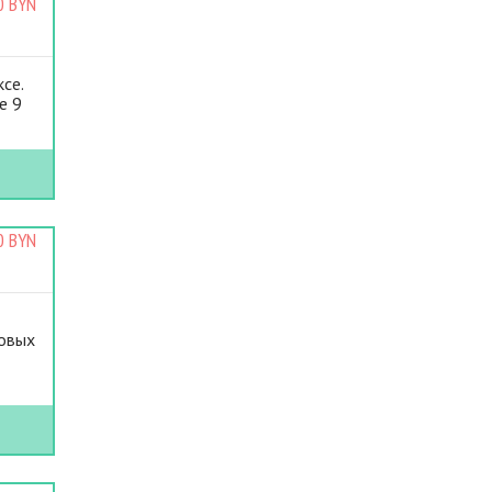
0 BYN
се.
е 9
0 BYN
ковых