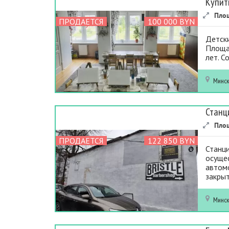
Купит
Пло
ПРОДАЕТСЯ
100 000 BYN
Детск
Площад
лет. С
Минс
Станц
Пло
ПРОДАЕТСЯ
122 850 BYN
Станци
осущес
автомо
закрыт
Минс