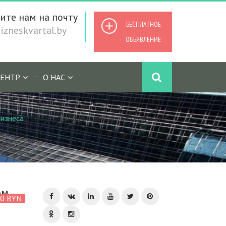
ите нам на почту
БЕСПЛАТНОЕ
zneskvartal.by
ОБЪЯВЛЕНИЕ
ЕНТР
О НАС
изнеса
/
Продается мини-магазин в Советском
ом
00 BYN