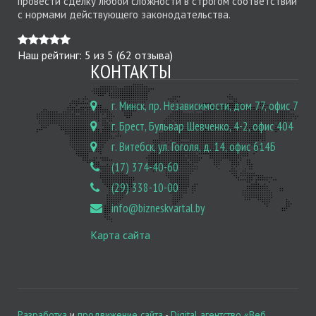
провести сделку любой сложности в строгом соответствии
с нормами действующего законодательства.
Наш рейтинг:
5
из
5
(
62
отзыва)
КОНТАКТЫ
г. Минск, пр. Независимости, дом 77, офис 7
г. Брест, Бульвар Шевченко, 4-2, офис 404
г. Витебск, ул. Гоголя, д. 14, офис 614Б
(17) 374-40-60
(29) 338-10-00
info@bizneskvartal.by
Карта сайта
Разработка
и
продвижение сайта
-
Digital агентство «Веб