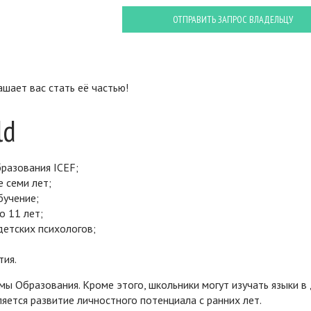
ОТПРАВИТЬ ЗАПРОС ВЛАДЕЛЬЦУ
ашает вас стать её частью!
ld
разования ICEF;
 семи лет;
бучение;
о 11 лет;
детских психологов;
тия.
ы Образования. Кроме этого, школьники могут изучать языки в 
ляется развитие личностного потенциала с ранних лет.