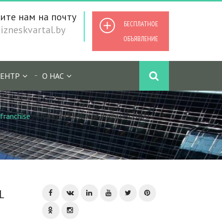
ите нам на почту
БЕСПЛАТНОЕ
zneskvartal.by
ОБЪЯВЛЕНИЕ
ЕНТР
О НАС
franchise
/
Образовательные клубы GLOBAL
L