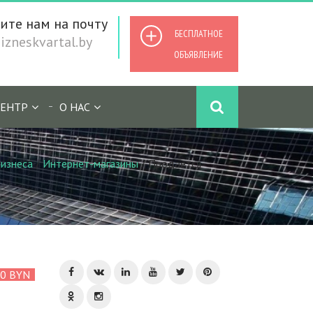
ите нам на почту
БЕСПЛАТНОЕ
zneskvartal.by
ОБЪЯВЛЕНИЕ
ЕНТР
О НАС
изнеса
/
Интернет-магазины
/
Продается
00 BYN