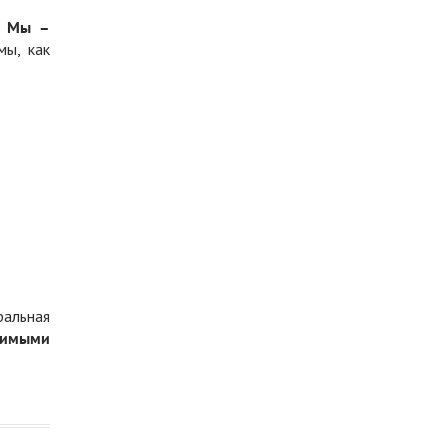
.
Мы –
мы, как
ральная
димыми