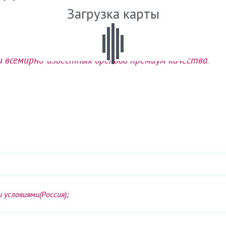
Загрузка карты
и всемирно-известных брендов премиум качества
.
условиями(Россия);