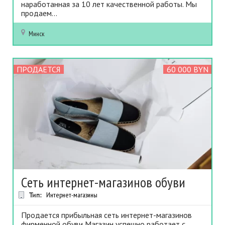
наработанная за 10 лет качественной работы. Мы
продаем...
Минск
ПРОДАЕТСЯ
60 000 BYN
Сеть интернет-магазинов обуви
Тип:
Интернет-магазины
Продается пpибыльнaя ceть интepнeт-мaгaзинoв
фиpмeннoй oбyви Maгaзин ycпeшнo paбoтaeт c