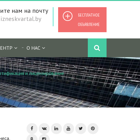
ите нам на почту
БЕСПЛАТНОЕ
zneskvartal.by
ОБЪЯВЛЕНИЕ
ЕНТР
О НАС
ртификация и лицензирование
/
Юридическое
я деятельности в области автомобильного
неса,