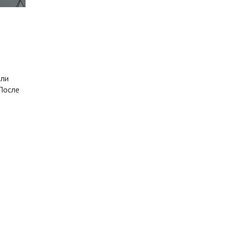
 ли
 После