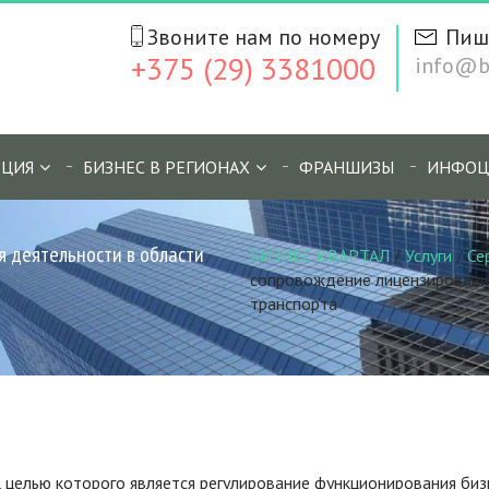
Звоните нам по номеру
Пиш
+375 (29) 3381000
info@bi
ЦИЯ
БИЗНЕС В РЕГИОНАХ
ФРАНШИЗЫ
ИНФОЦ
 деятельности в области
БИЗНЕС КВАРТАЛ
/
Услуги
/
Се
сопровождение лицензировани
транспорта
, целью которого является регулирование функционирования биз