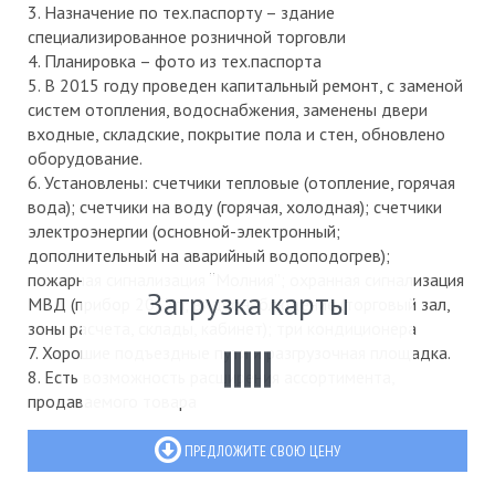
3. Назначение по тех.паспорту – здание
специализированное розничной торговли
4. Планировка – фото из тех.паспорта
5. В 2015 году проведен капитальный ремонт, с заменой
систем отопления, водоснабжения, заменены двери
входные, складские, покрытие пола и стен, обновлено
оборудование.
6. Установлены: счетчики тепловые (отопление, горячая
вода); счетчики на воду (горячая, холодная); счетчики
электроэнергии (основной-электронный;
дополнительный на аварийный водоподогрев);
пожарная сигнализация “Молния”; охранная сигнализация
Загрузка карты
МВД (прибор 2017г); видеонаблюдение (торговый зал,
зоны расчета, склады, кабинет); три кондиционера
7. Хорошие подъездные пути и разгрузочная площадка.
8. Есть возможность расширения ассортимента,
продаваемого товара
ПРЕДЛОЖИТЕ СВОЮ ЦЕНУ