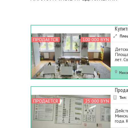
Купит
Пло
ПРОДАЕТСЯ
100 000 BYN
Детск
Площад
лет. С
Минс
Прода
Тип:
ПРОДАЕТСЯ
25 000 BYN
Дейст
Минска
года. 