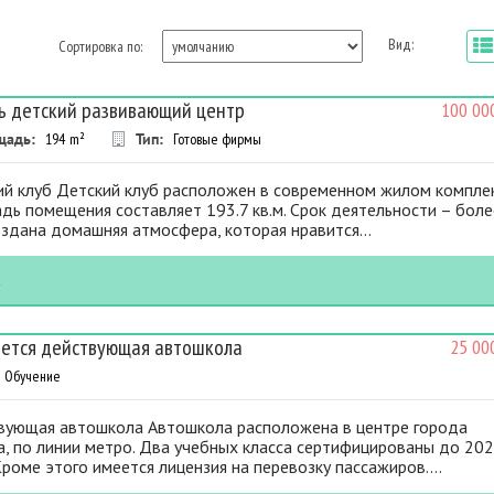
Вид:
Сортировка по:
ь детский развивающий центр
100 00
щадь:
194
m²
Тип:
Готовые фирмы
ий клуб Детский клуб расположен в современном жилом комплек
ь помещения составляет 193.7 кв.м. Срок деятельности – боле
оздана домашняя атмосфера, которая нравится...
к
ется действующая автошкола
25 00
Обучение
вующая автошкола Автошкола расположена в центре города
, по линии метро. Два учебных класса сертифицированы до 20
Кроме этого имеется лицензия на перевозку пассажиров....