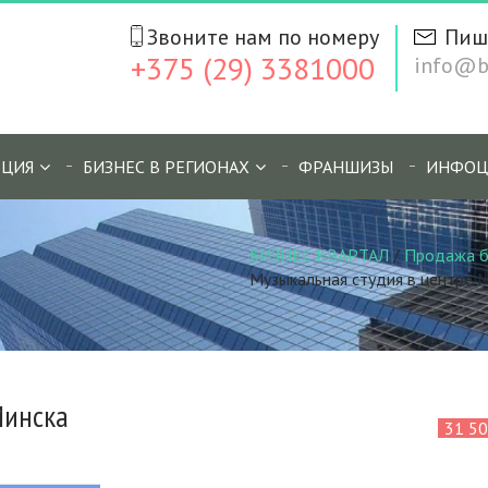
Звоните нам по номеру
Пиш
+375 (29) 3381000
info@bi
ЦИЯ
БИЗНЕС В РЕГИОНАХ
ФРАНШИЗЫ
ИНФОЦ
БИЗНЕС КВАРТАЛ
/
Продажа б
Музыкальная студия в центре 
Минска
31 5