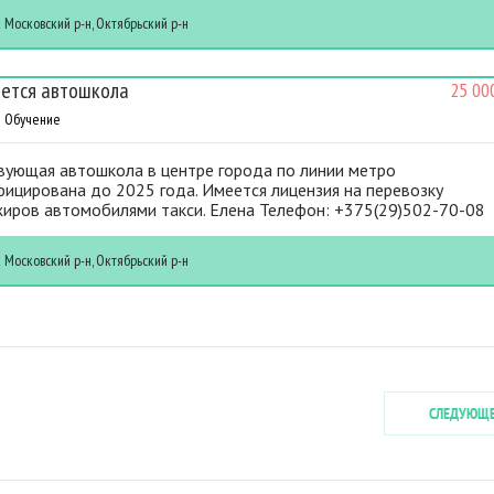
к
Московский р-н, Октябрьский р-н
ется автошкола
25 00
Обучение
вующая автошкола в центре города по линии метро
ицирована до 2025 года. Имеется лицензия на перевозку
жиров автомобилями такси. Елена Телефон: +375(29)502-70-08
к
Московский р-н, Октябрьский р-н
СЛЕДУЮЩ