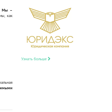
.
Мы –
мы, как
Узнать больше
ральная
димыми