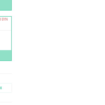
0 BYN
ЕЕ