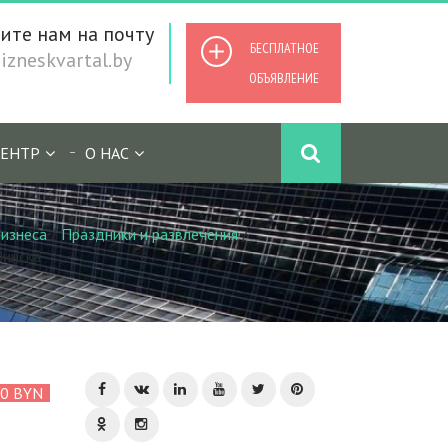
ите нам на почту
БЕСПЛАТНОЕ
zneskvartal.by
ОБЪЯВЛЕНИЕ
ЕНТР
О НАС
изнеса
/
Праздники и развлечения
/
Минска
00 BYN