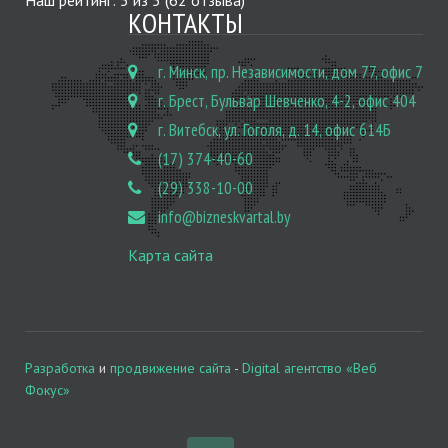
Наш рейтинг:
5
из
5
(
62
отзыва)
КОНТАКТЫ
г. Минск, пр. Независимости, дом 77, офис 7
г. Брест, Бульвар Шевченко, 4-2, офис 404
г. Витебск, ул. Гоголя, д. 14, офис 614Б
(17) 374-40-60
(29) 338-10-00
info@bizneskvartal.by
Карта сайта
Разработка
и
продвижение сайта
-
Digital агентство «Веб
Фокус»