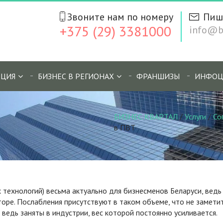
Звоните нам по номеру
Пиш
+375 (29) 3381000
info@bi
ЦИЯ
БИЗНЕС В РЕГИОНАХ
ФРАНШИЗЫ
ИНФОЦ
БИЗНЕС КВАРТАЛ
/
Услуги
/
Со
в ПВТ
технологий) весьма актуально для бизнесменов Беларуси, ведь
торе. Послабления присутствуют в таком объеме, что не замети
ведь заняты в индустрии, вес которой постоянно усиливается.