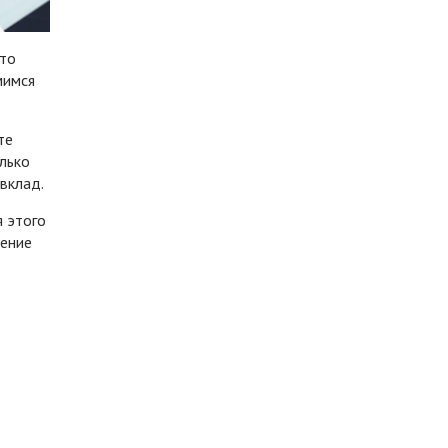
что
мимся
те
олько
 вклад.
я этого
дение