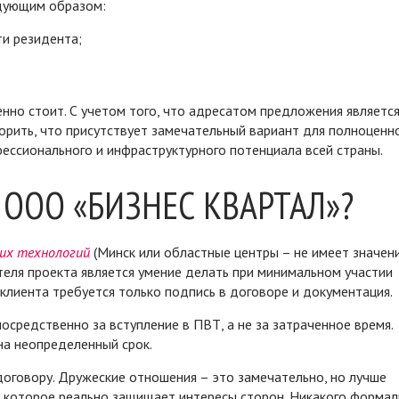
едующим образом:
ти резидента;
нно стоит. С учетом того, что адресатом предложения является
ворить, что присутствует замечательный вариант для полноценн
ессионального и инфраструктурного потенциала всей страны.
ь ООО «БИЗНЕС КВАРТАЛ»?
ких технологий
(Минск или областные центры – не имеет значени
теля проекта является умение делать при минимальном участии
т клиента требуется только подпись в договоре и документация.
осредственно за вступление в ПВТ, а не за затраченное время.
 на неопределенный срок.
оговору. Дружеские отношения – это замечательно, но лучше
, которое реально защищает интересы сторон. Никакого формал