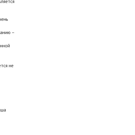
вляется
чень
ранию –
енной
ется не
аша