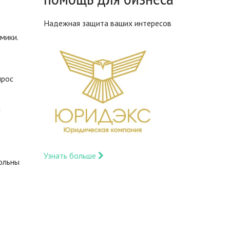
Надежная защита ваших интересов
мики.
ырос
м
Узнать больше
вольны