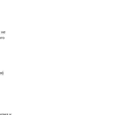
 не
ого
я)
изма и