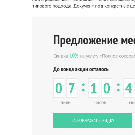
типового подхода. Документ под конкретные це
Предложение ме
10%
Скидка
на услугу «Полное сопро
До конца акции осталось
:
:
0
7
1
0
4
дней
часов
ми
ЗАБРОНИРОВАТЬ СКИДКУ