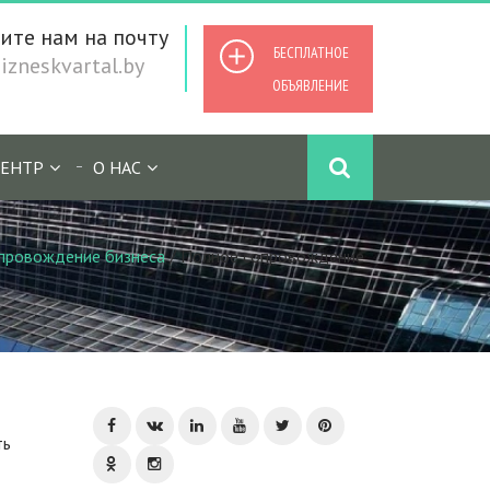
ите нам на почту
БЕСПЛАТНОЕ
zneskvartal.by
ОБЪЯВЛЕНИЕ
ЕНТР
О НАС
провождение бизнеса
/
Полное сопровождение
ть