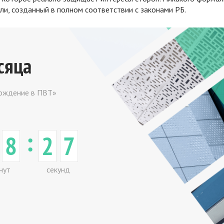
ли, созданный в полном соответствии с законами РБ.
сяца
вождение в ПВТ»
:
8
2
7
нут
секунд