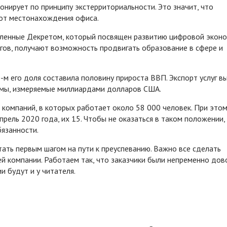
нирует по принципу экстерриториальности. Это значит, что
от местонахождения офиса.
вленные Декретом, который посвящен развитию цифровой эконо
ов, получают возможность продвигать образование в сфере и
м его доля составила половину прироста ВВП. Экспорт услуг в
уммы, измеряемые миллиардами долларов США.
 компаний, в которых работает около 58 000 человек. При это
рель 2020 года, их 15. Чтобы не оказаться в таком положении,
бязанности.
тать первым шагом на пути к преуспеванию. Важно все сделать
ей компании. Работаем так, что заказчики были непременно до
и будут и у читателя.