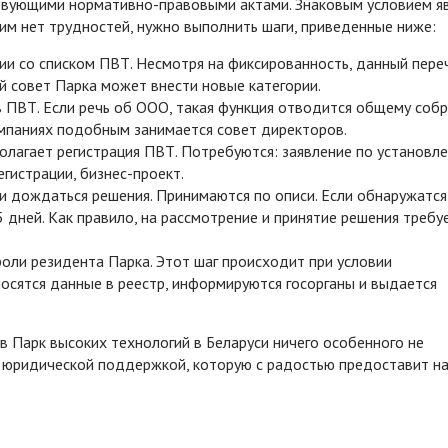
твующими нормативно-правовыми актами. Знаковым условием я
тим нет трудностей, нужно выполнить шаги, приведенные ниже:
ии со списком ПВТ. Несмотря на фиксированность, данный пере
й совет Парка может внести новые категории.
в ПВТ. Если речь об ООО, такая функция отводится общему соб
омпаниях подобным занимается совет директоров.
лагает регистрация ПВТ. Потребуются: заявление по установл
егистрации, бизнес-проект.
 дождаться решения. Принимаются по описи. Если обнаружатся
 дней. Как правило, на рассмотрение и принятие решения требу
роли резидента Парка. Этот шаг происходит при условии
осятся данные в реестр, информируются госорганы и выдается
в Парк высоких технологий в Беларуси ничего особенного не
й юридической поддержкой, которую с радостью предоставит н