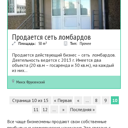
Продается сеть ломбардов
Площадь:
50
m²
Тип:
Прочее
Продается действующий бизнес – сеть ломбардов.
Деятельность ведется с 2013 г. Имеется два
объекта (20 кв.м – госаренда и 30 кв.м.), на каждый
из них...
Минск
Фрунзенский
Страница 10 из 15
« Первая
«
...
8
9
10
11
12
...
»
Последняя »
Все чаще бизнесмены продают свои собственные
прибыльные коммерческие начинания. Это связано с