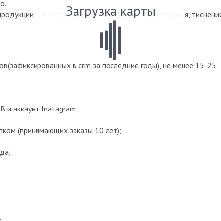
о.
Загрузка карты
родукции; – печать премиум полиграфии (шелкография, тиснение
ов(зафиксированных в crm за последние годы), не менее 15-25
B и аккаунт Inatagram;
ком (принимающих заказы 10 лет);
да;
.