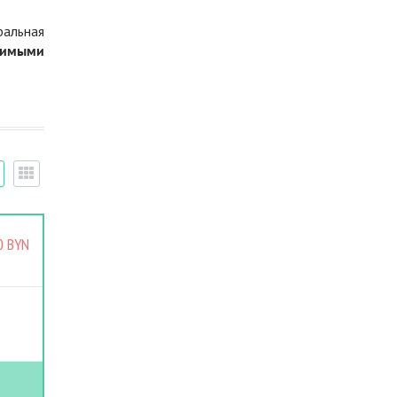
ральная
димыми
0 BYN