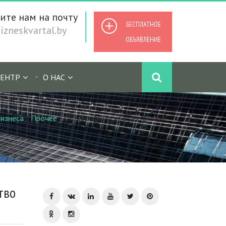
ите нам на почту
БЕСПЛАТНОЕ
zneskvartal.by
ОБЪЯВЛЕНИЕ
ЕНТР
О НАС
изнеса
/
Прочее
/
Полиграфическое рекламное
тво