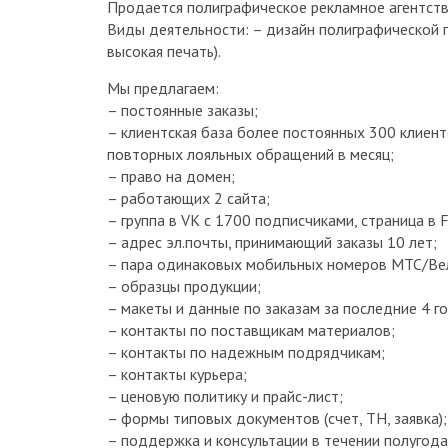
Продается полиграфическое рекламное агентств
Виды деятельности: – дизайн полиграфической п
высокая печать).
Мы предлагаем:
– постоянные заказы;
– клиентская база более постоянных 300 клиент
повторных лояльных обращений в месяц;
– право на домен;
– работающих 2 сайта;
– группа в VK с 1700 подписчиками, страница в F
– адрес эл.почты, принимающий заказы 10 лет;
– пара одинаковых мобильных номеров МТС/Вел
– образцы продукции;
– макеты и данные по заказам за последние 4 го
– контакты по поставщикам материалов;
– контакты по надежным подрядчикам;
– контакты курьера;
– ценовую политику и прайс-лист;
– формы типовых документов (счет, ТН, заявка);
– поддержка и консультации в течении полугода