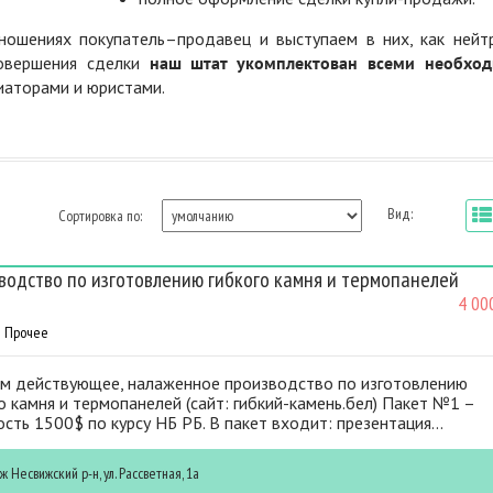
ошениях покупатель–продавец и выступаем в них, как нейт
совершения сделки
наш штат укомплектован всеми необхо
диаторами и юристами.
Вид:
Сортировка по:
водство по изготовлению гибкого камня и термопанелей
4 00
Прочее
м действующее, налаженное производство по изготовлению
о камня и термопанелей (сайт: гибкий-камень.бел) Пакет №1 –
сть 1500$ по курсу НБ РБ. В пакет входит: презентация...
иж
Несвижский р-н, ул. Рассветная, 1а