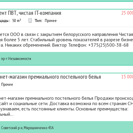
ент ПВТ, чистая IT-компания
25 00
щадь:
50
m²
Тип:
Прочее
тся ООО в связи с закрытием белорусского направления Чиста
я более 5 лет. Стабильный уровень показателей в разрезе бизне
а. Никаких обременений. Виктор Телефон: +375(25)500-38-68
к
пр-т Независимости
нет-магазин премиального постельного белья
15 00
Прочее
нет-магазин премиального постельного белья Продажи происхо
сайт и социальные сети. Доставка возможна по всем странам СН
узнаваем, есть постоянные клиенты. Основные преимущества:
ьный...
к
Советский р-н, Мирошниченко 43А