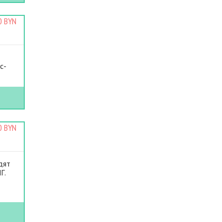
0 BYN
я
с-
0 BYN
дят
Г.