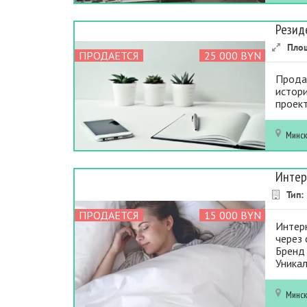
Резид
Пло
ПРОДАЕТСЯ
25 000 BYN
Продае
истори
проект
Минс
Интер
Тип:
ПРОДАЕТСЯ
15 000 BYN
Интер
через 
Бренд 
Уникал
Минс