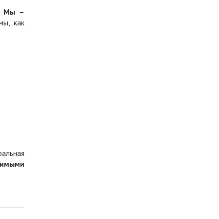
.
Мы –
мы, как
ральная
димыми