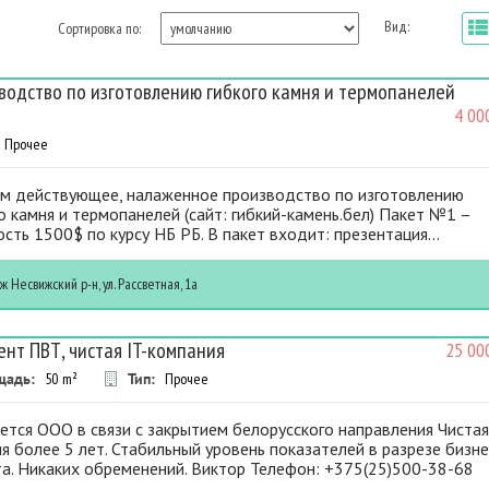
Вид:
Сортировка по:
водство по изготовлению гибкого камня и термопанелей
4 00
Прочее
м действующее, налаженное производство по изготовлению
о камня и термопанелей (сайт: гибкий-камень.бел) Пакет №1 –
сть 1500$ по курсу НБ РБ. В пакет входит: презентация...
иж
Несвижский р-н, ул. Рассветная, 1а
ент ПВТ, чистая IT-компания
25 00
щадь:
50
m²
Тип:
Прочее
тся ООО в связи с закрытием белорусского направления Чиста
я более 5 лет. Стабильный уровень показателей в разрезе бизне
а. Никаких обременений. Виктор Телефон: +375(25)500-38-68