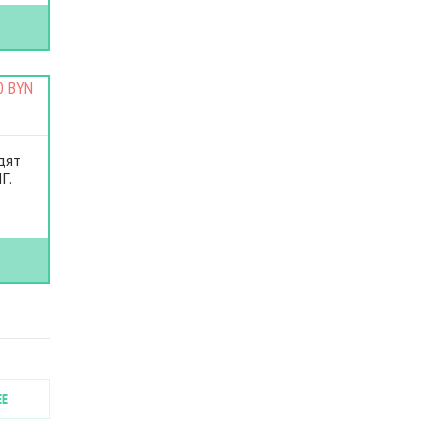
0 BYN
дят
Г.
ЕЕ