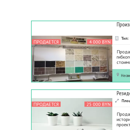
Произ
Тип:
ПРОДАЕТСЯ
4 000 BYN
Прода
гибког
стоимо
Несв
Резид
Пло
ПРОДАЕТСЯ
25 000 BYN
Продае
истори
проект