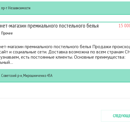
к
пр-т Независимости
нет-магазин премиального постельного белья
15 00
Прочее
нет-магазин премиального постельного белья Продажи происхо
сайт и социальные сети. Доставка возможна по всем странам СН
узнаваем, есть постоянные клиенты. Основные преимущества:
ьный...
к
Советский р-н, Мирошниченко 43А
СЛЕДУЮЩ