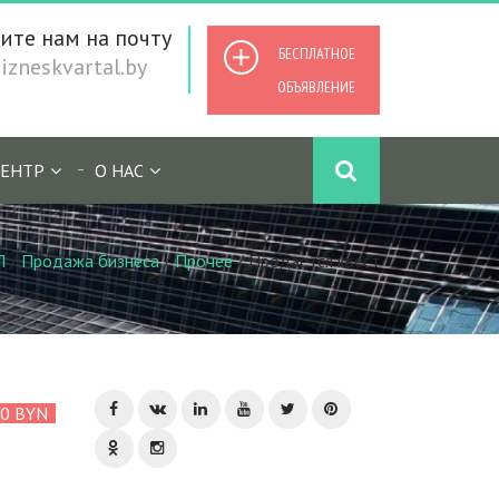
ите нам на почту
БЕСПЛАТНОЕ
zneskvartal.by
ОБЪЯВЛЕНИЕ
ЕНТР
О НАС
Л
/
Продажа бизнеса
/
Прочее
/
Продается квест
00 BYN