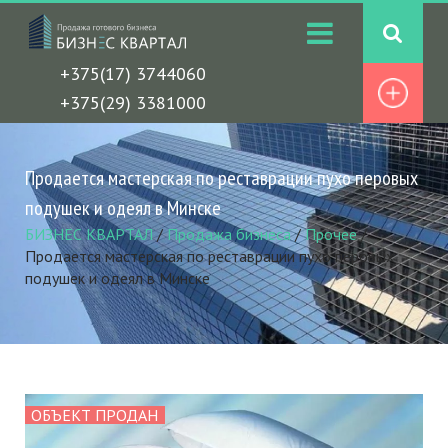
+375(17) 3744060
+375(29) 3381000
Продается мастерская по реставрации пухо перовых
подушек и одеял в Минске
БИЗНЕС КВАРТАЛ
/
Продажа бизнеса
/
Прочее
/
Продается мастерская по реставрации пухо перовых
подушек и одеял в Минске
ОБЪЕКТ ПРОДАН