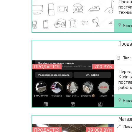
Прода
поступ
техник
Минс
Прода
Тип:
ПРОДАЕТСЯ
700 BYN
Переда
Klein 
поста
рабочи
Минс
Магаз
Пло
ПРОДАЕТСЯ
29 000 BYN