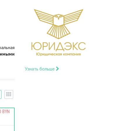
ральная
димыми
Узнать больше
0 BYN