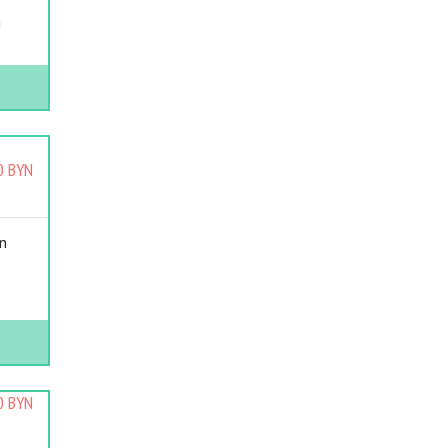
й
0 BYN
n
0 BYN