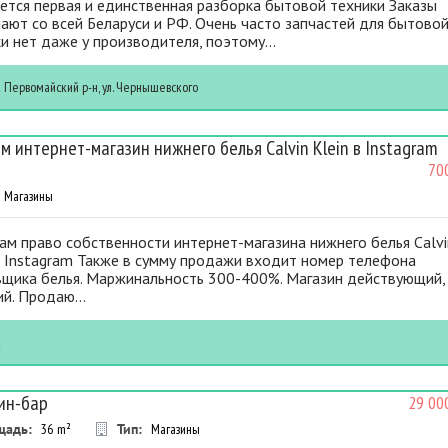
ется первая и единственная разборка бытовой техники Заказы
ают со всей Беларуси и РФ. Очень часто запчастей для бытово
и нет даже у производителя, поэтому...
к
Первомайский р-н, ул. Чернышевского
м интернет-магазин нижнего белья Calvin Klein в Instagram
70
Магазины
м право собственности интернет-магазина нижнего белья Calvi
в Instagram Также в сумму продажи входит номер телефона
вщика белья. Маржинальность 300-400%. Магазин действующий,
й. Продаю...
к
ин-бар
29 00
щадь:
36
m²
Тип:
Магазины