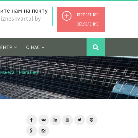
ите нам на почту
БЕСПЛАТНОЕ
zneskvartal.by
ОБЪЯВЛЕНИЕ
ЕНТР
О НАС
изнеса
/
Магазины
/
Продаётся магазин