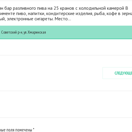
н бар разливного пива на 25 кранов с холодильной камерой В
именте пиво, напитки, кондитерские изделия, рыба, кофе в зерн
й, электронные сигареты. Место...
к
Советский р-н, ул. Хмаринская
СЛЕДУЮЩ
ьные поля помечены
*