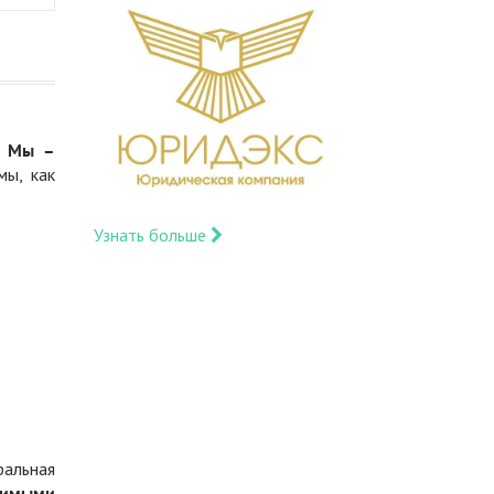
.
Мы –
мы, как
Узнать больше
ральная
димыми