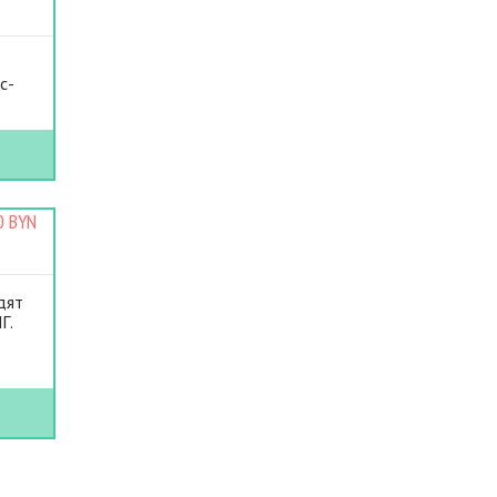
я
с-
0 BYN
дят
Г.