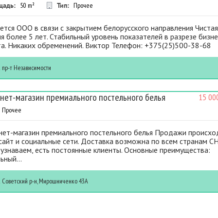
щадь:
50
m²
Тип:
Прочее
тся ООО в связи с закрытием белорусского направления Чиста
я более 5 лет. Стабильный уровень показателей в разрезе бизне
а. Никаких обременений. Виктор Телефон: +375(25)500-38-68
к
пр-т Независимости
нет-магазин премиального постельного белья
15 00
Прочее
нет-магазин премиального постельного белья Продажи происхо
сайт и социальные сети. Доставка возможна по всем странам СН
узнаваем, есть постоянные клиенты. Основные преимущества:
ьный...
к
Советский р-н, Мирошниченко 43А