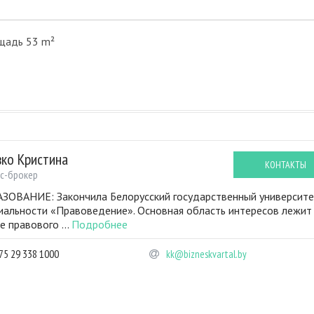
щадь 53 m²
вко Кристина
КОНТАКТЫ
с-брокер
ЗОВАНИЕ: Закончила Белорусский государственный университе
иальности «Правоведение». Основная область интересов лежит
е правового ...
Подробнее
75 29 338 1000
kk@bizneskvartal.by