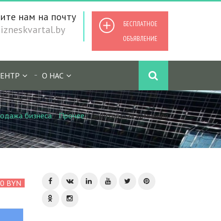
ите нам на почту
БЕСПЛАТНОЕ
zneskvartal.by
ОБЪЯВЛЕНИЕ
ЕНТР
О НАС
одажа бизнеса
/
Прочее
/
Аудиторская компания
00 BYN