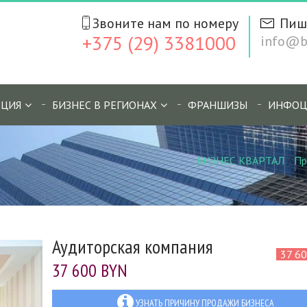
Звоните нам по номеру
Пиш
+375 (29) 3381000
info@bi
ЦИЯ
БИЗНЕС В РЕГИОНАХ
ФРАНШИЗЫ
ИНФОЦ
БИЗНЕС КВАРТАЛ
/
Пр
Аудиторская компания
37 6
37 600 BYN
УЗНАТЬ ПРИЧИНУ ПРОДАЖИ БИЗНЕСА