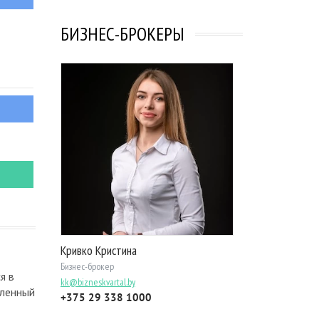
БИЗНЕС-БРОКЕРЫ
Кривко Кристина
Бизнес-брокер
я в
kk@bizneskvartal.by
еленный
+375 29 338 1000