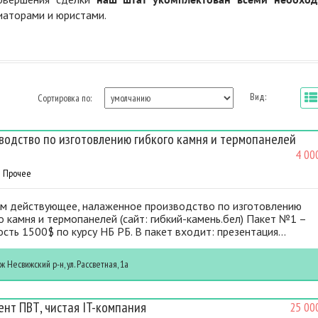
диаторами и юристами.
Вид:
Сортировка по:
водство по изготовлению гибкого камня и термопанелей
4 00
Прочее
м действующее, налаженное производство по изготовлению
о камня и термопанелей (сайт: гибкий-камень.бел) Пакет №1 –
сть 1500$ по курсу НБ РБ. В пакет входит: презентация...
иж
Несвижский р-н, ул. Рассветная, 1а
ент ПВТ, чистая IT-компания
25 00