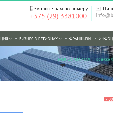
Звоните нам по номеру
Пиш
+375 (29) 3381000
info@bi
ЦИЯ
БИЗНЕС В РЕГИОНАХ
ФРАНШИЗЫ
ИНФОЦ
БИЗНЕС КВАРТАЛ
/
Продажа б
торговле
7 0