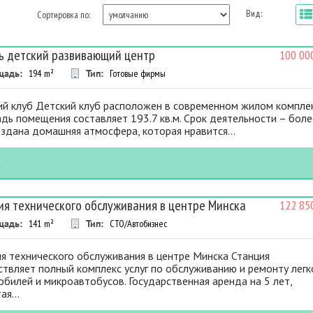
Вид:
Сортировка по:
ь детский развивающий центр
100 00
щадь:
194
m²
Тип:
Готовые фирмы
ий клуб Детский клуб расположен в современном жилом комплек
ь помещения составляет 193.7 кв.м. Срок деятельности – боле
оздана домашняя атмосфера, которая нравится...
к
ия технического обслуживания в центре Минска
122 85
щадь:
141
m²
Тип:
СТО/Автобизнес
я технического обслуживания в центре Минска Станция
твляет полный комплекс услуг по обслуживанию и ремонту лег
билей и микроавтобусов. Государственная аренда на 5 лет,
ая...