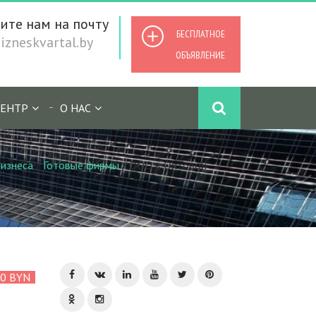
ите нам на почту
БЕСПЛАТНОЕ
zneskvartal.by
ОБЪЯВЛЕНИЕ
ЕНТР
О НАС
изнеса
/
Готовые фирмы
/
ООО в Оптовой
00 BYN