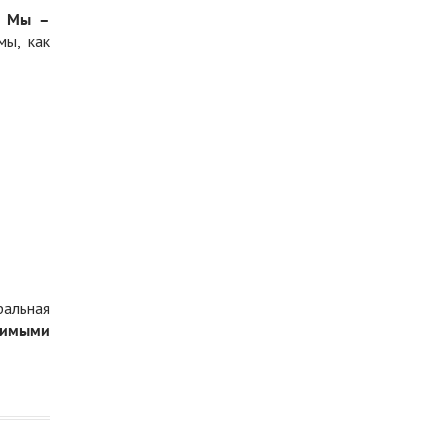
.
Мы –
мы, как
ральная
димыми