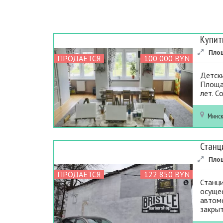
Купит
Пло
ПРОДАЕТСЯ
100 000 BYN
Детск
Площад
лет. С
Минс
Станц
Пло
ПРОДАЕТСЯ
122 850 BYN
Станци
осущес
автомо
закрыт