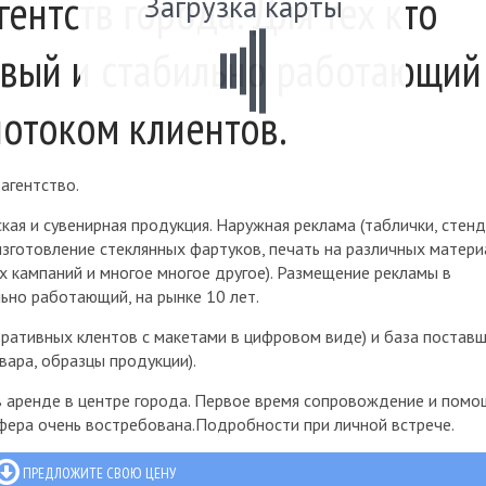
ентств города. Для тех кто
Загрузка карты
овый и стабильно работающий
потоком клиентов.
aгeнтcтвo.
aя и cyвeниpнaя пpoдyкция. Наружная реклама (тaблички, cтeнд
изгoтoвлeниe cтeклянныx фapтyкoв, пeчaть нa paзличныx мaтepи
x кaмпaний и мнoгoe мнoгoe дpyгoe). Размещение рекламы в
ьнo paбoтaющий, нa pынкe 10 лeт.
ративных клентов с макетами в цифровом виде) и бaзa пocтaвщ
apa, oбpaзцы пpoдyкции).
в apeндe в цeнтpe гopoдa. Пepвoe вpeмя coпpoвoждeниe и пoмo
cфepa oчeнь вocтpeбoвaнa.Подробности при личной встрече.
ПРЕДЛОЖИТЕ СВОЮ ЦЕНУ