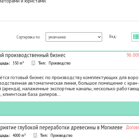
диаторами и юристами.
Вид:
Сортировка по:
ый производственный бизнес
96 00
щадь:
350
m²
Тип:
Производство
ётся готовый бизнес по производству комплектующих для воро
водственная автоматическая линия, большое помещение с кран
 (аренда), налаженные экспортные каналы, несколько работаю
, клиентская база дилеров...
к
риятие глубокой переработки древесины в Могилеве
Догов
щадь:
4000
m²
Тип:
Производство