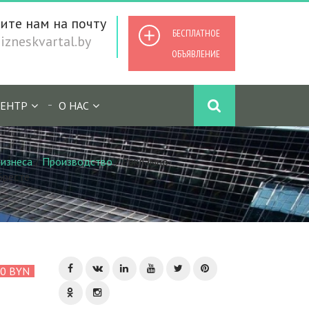
ите нам на почту
БЕСПЛАТНОЕ
zneskvartal.by
ОБЪЯВЛЕНИЕ
ЕНТР
О НАС
изнеса
/
Производство
/
Рекламно-
Бресте
00 BYN