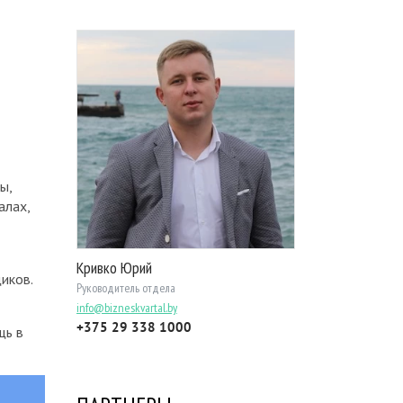
ы,
aлax,
Кривко Юрий
икoв.
Руководитель отдела
info@bizneskvartal.by
+375 29 338 1000
щь в