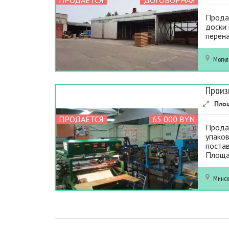
Прода
доски
перена
Могил
Произ
Пло
ПРОДАЕТСЯ
65 000 BYN
Прода
упаков
поста
Площад
Минс