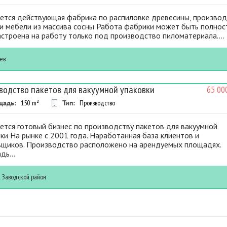
ется действующая фабрика по распиловке древесины, производ
 и мебели из массива сосны Работа фабрики может быть полно
строена на работу только под производство пиломатериала....
ев
водство пакетов для вакуумной упаковки
65 00
щадь:
150
m²
Тип:
Производство
ется готовый бизнес по производству пакетов для вакуумной
ки На рынке с 2001 года. Наработанная база клиентов и
вщиков. Производство расположено на арендуемых площадях.
ь...
к
Заводской район