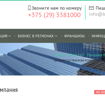
Звоните нам по номеру
Пиш
+375 (29) 3381000
info@bi
ЦИЯ
БИЗНЕС В РЕГИОНАХ
ФРАНШИЗЫ
ИНФОЦ
те
БИЗНЕС КВАРТАЛ
/
Продажа б
производственная компания в 
омпания
49 0