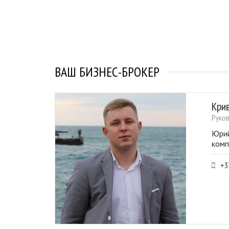
ВАШ БИЗНЕС-БРОКЕР
Кри
Руко
Юрий
комп
+3