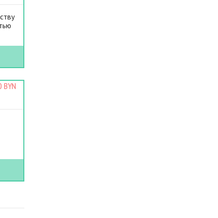
ству
стью
0 BYN