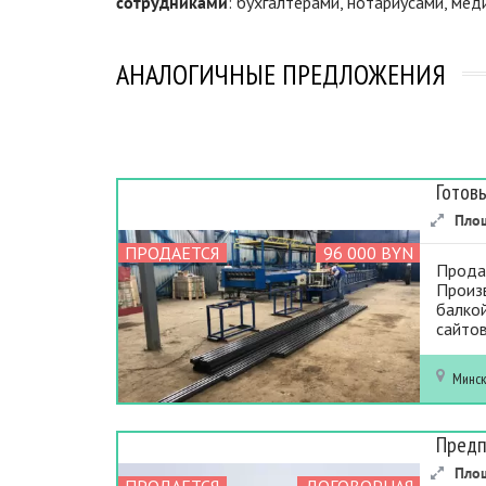
сотрудниками
: бухгалтерами, нотариусами, ме
АНАЛОГИЧНЫЕ ПРЕДЛОЖЕНИЯ
Готов
Пло
ПРОДАЕТСЯ
96 000 BYN
Прода
Произ
балкой
сайтов
Минс
Предп
Пло
ПРОДАЕТСЯ
ДОГОВОРНАЯ