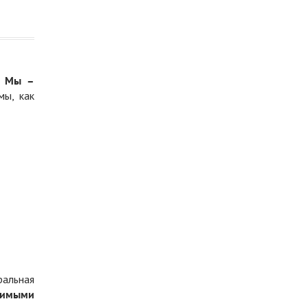
.
Мы –
мы, как
ральная
димыми