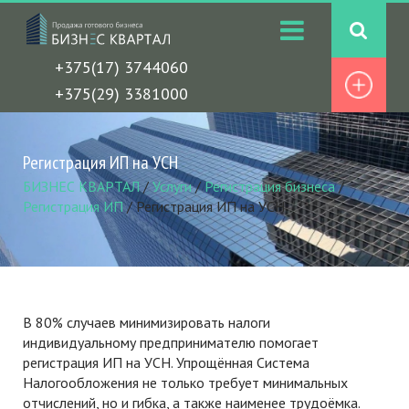
+375(17) 3744060
+375(29) 3381000
Регистрация ИП на УСН
БИЗНЕС КВАРТАЛ
/
Услуги
/
Регистрация бизнеса
/
Регистрация ИП
/
Регистрация ИП на УСН
В 80% случаев минимизировать налоги
индивидуальному предпринимателю помогает
регистрация ИП на УСН. Упрощённая Система
Налогообложения не только требует минимальных
отчислений, но и гибка, а также наименее трудоёмка.