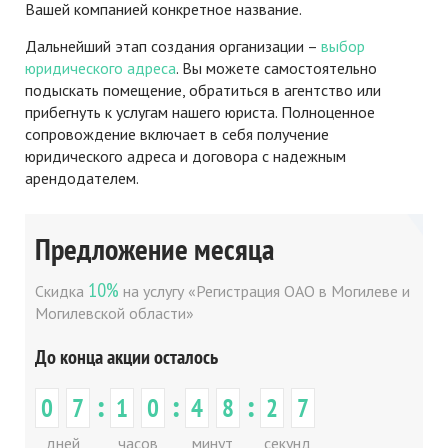
Вашей компанией конкретное название.
Дальнейший этап создания организации –
выбор
юридического адреса
. Вы можете самостоятельно
подыскать помещение, обратиться в агентство или
прибегнуть к услугам нашего юриста. Полноценное
сопровождение включает в себя получение
юридического адреса и договора с надежным
арендодателем.
Предложение месяца
10%
Скидка
на услугу «Регистрация ОАО в Могилеве и
Могилевской области»
До конца акции осталось
:
:
:
0
7
1
0
4
8
2
7
дней
часов
минут
секунд