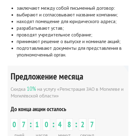
заключают между собой письменный договор:
выбирают и согласовывают название компании;
находят помещение для юридического адреса;
разрабатывают устав;
проводят учредительное собрание;
принимают решение о выпуске и номинале акций;
подготавливают документы для представления в
уполномоченный орган.
Предложение месяца
10%
Скидка
на услугу «Регистрация ЗАО в Могилеве и
Могилёвской области»
До конца акции осталось
:
:
:
0
7
1
0
4
8
2
7
дней
часов
минут
секунд