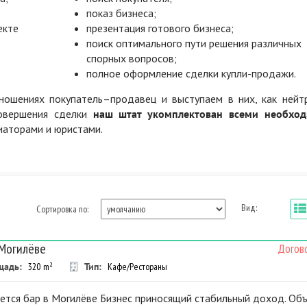
показ бизнеса;
екте
презентация готового бизнеса;
поиск оптимального пути решения различных
спорных вопросов;
полное оформление сделки купли-продажи.
ошениях покупатель–продавец и выступаем в них, как нейт
совершения сделки
наш штат укомплектован всеми необхо
диаторами и юристами.
Вид:
Сортировка по:
 Могилёве
Догов
щадь:
320
m²
Тип:
Кафе/Рестораны
ется бар в Могилёве Бизнес приносящий стабильный доход. Об