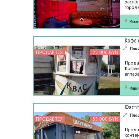
распол
городе
Могил
Кофе 
Пло
ПРОДАЕТСЯ
25 000 BYN
Продам
Кофем
аппара
Минс
Фастф
Пло
ПРОДАЕТСЯ
35 000 BYN
Прода
конте