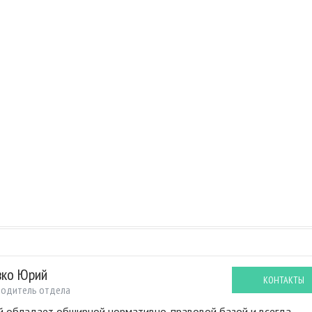
вко Юрий
КОНТАКТЫ
водитель отдела
 обладает обширной нормативно-правовой базой и всегда