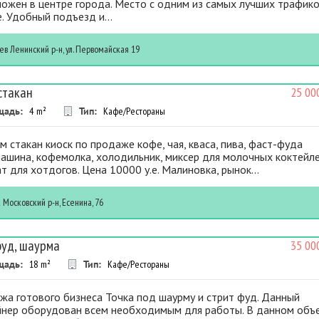
ожен в центре города. Место с одним из самых лучших трафико
. Удобный подъезд и...
ев
Ленинский р-н, ул. Первомайская 19
стакан
25 00
щадь:
4
m²
Тип:
Кафе/Рестораны
 стакан киоск по продаже кофе, чая, кваса, пива, фаст-фуда
ашина, кофемолка, холодильник, миксер для молочных коктейле
т для хотдогов. Цена 10000 у.е. Малиновка, рынок...
к
Московский р-н, Есенина, 76
уд, шаурма
35 00
щадь:
18
m²
Тип:
Кафе/Рестораны
жа готового бизнеса Точка под шаурму и стрит фуд. Данный
йнер оборудован всем необходимым для работы. В данном объ