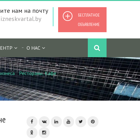
ите нам на почту
БЕСПЛАТНОЕ
zneskvartal.by
ОБЪЯВЛЕНИЕ
ЕНТР
О НАС
изнеса
/
Рестораны, Кафе
/
Продается кафе в
не