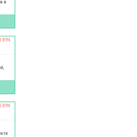
в в
0 BYN
й,
0 BYN
екте