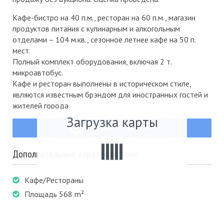
Кафе-бистро на 40 п.м., ресторан на 60 п.м., магазин
продуктов питания с кулинарным и алкогольным
отделами – 104 м.кв., сезонное летнее кафе на 50 п.
мест.
Полный комплект оборудования, включая 2 т.
микроавтобус.
Кафе и ресторан выполнены в историческом стиле,
являются известным брэндом для иностранных гостей и
жителей города
Загрузка карты
ПРЕДЛОЖИТЕ СВОЮ ЦЕНУ
Дополнительные характеристики
Кафе/Рестораны
Площадь 568 m²