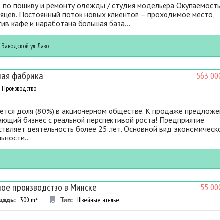
е по пошиву и ремонту одежды / студия модельера Окупаемость
сяцев. Постоянный поток новых клиентов – проходимое место,
ив кафе и наработана большая база...
к
Заводской, ул. Лазо
ая фабрика
563 00
Производство
ется доля (80%) в акционерном обществе. К продаже предложе
ающий бизнес с реальной перспективой роста! Предприятие
ствляет деятельность более 25 лет. Основной вид экономическ
ьности...
ое производство в Минске
55 00
щадь:
300
m²
Тип:
Швейные ателье