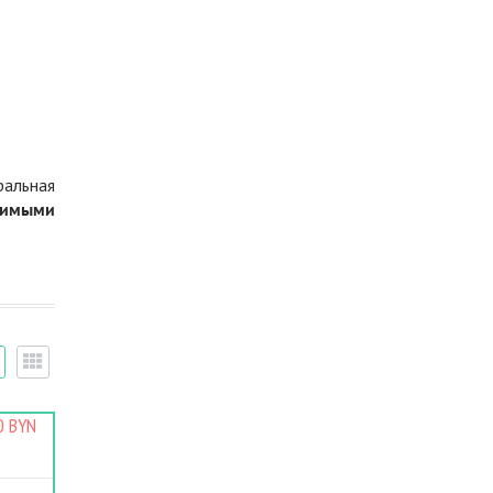
ральная
димыми
0 BYN