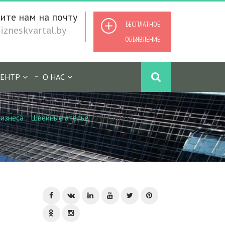
ите нам на почту
БЕСПЛАТНОЕ
zneskvartal.by
ОБЪЯВЛЕНИЕ
ЕНТР
О НАС
изнеса
/
Швейные ателье
/
Продается
ы в Минске