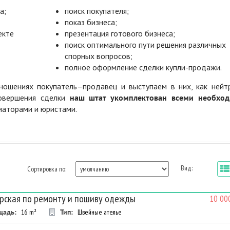
а;
поиск покупателя;
показ бизнеса;
екте
презентация готового бизнеса;
поиск оптимального пути решения различных
спорных вопросов;
полное оформление сделки купли-продажи.
ошениях покупатель–продавец и выступаем в них, как нейт
совершения сделки
наш штат укомплектован всеми необхо
диаторами и юристами.
Вид:
Сортировка по:
рская по ремонту и пошиву одежды
10 00
щадь:
16
m²
Тип:
Швейные ателье