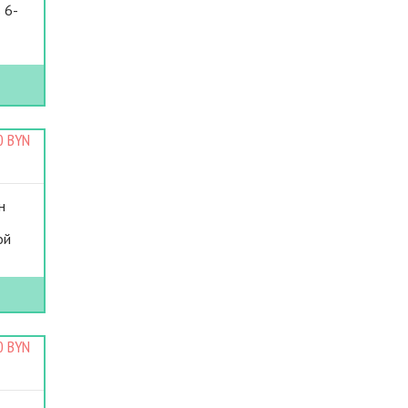
 6-
0 BYN
н
ой
0 BYN