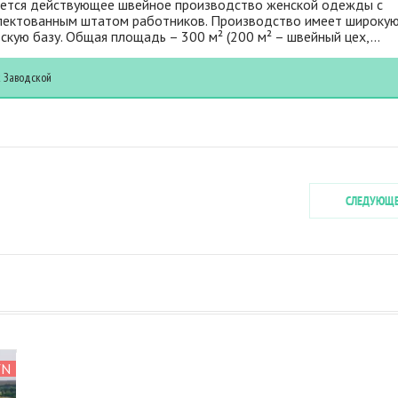
ется действующее швейное производство женской одежды с
лектованным штатом работников. Производство имеет широку
скую базу. Общая площадь – 300 м² (200 м² – швейный цех,...
к
Заводской
СЛЕДУЮЩ
УБ
YN
YN
YN
YN
YN
YN
YN