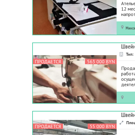
Атель
12 ме
напрот
Минс
Швейн
Тип:
ПРОДАЕТСЯ
563 000 BYN
Прода
работ
осуще
деятел
Швейн
Пло
ПРОДАЕТСЯ
55 000 BYN