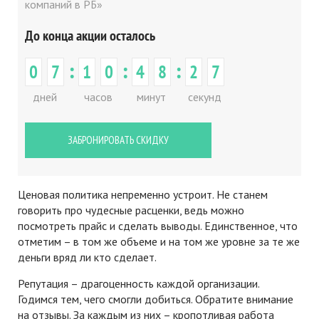
компаний в РБ»
До конца акции осталось
:
:
:
0
7
1
0
4
8
2
7
дней
часов
минут
секунд
ЗАБРОНИРОВАТЬ СКИДКУ
Ценовая политика непременно устроит. Не станем
говорить про чудесные расценки, ведь можно
посмотреть прайс и сделать выводы. Единственное, что
отметим – в том же объеме и на том же уровне за те же
деньги вряд ли кто сделает.
Репутация – драгоценность каждой организации.
Годимся тем, чего смогли добиться. Обратите внимание
на отзывы. За каждым из них – кропотливая работа