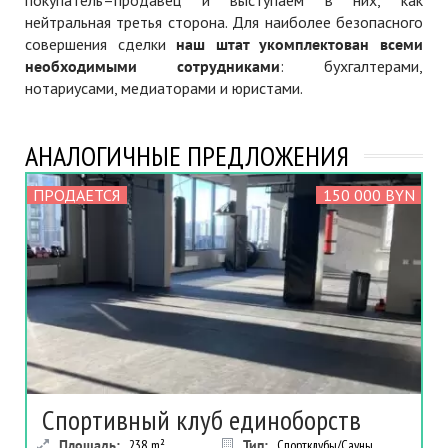
покупатель–продавец и выступаем в них, как
нейтральная третья сторона. Для наиболее безопасного
совершения сделки
наш штат укомплектован всеми
необходимыми сотрудниками
: бухгалтерами,
нотариусами, медиаторами и юристами.
АНАЛОГИЧНЫЕ ПРЕДЛОЖЕНИЯ
ПРОДАЕТСЯ
150 000 BYN
Спортивный клуб единоборств
Площадь:
238
m²
Тип:
Спортклубы/Сауны