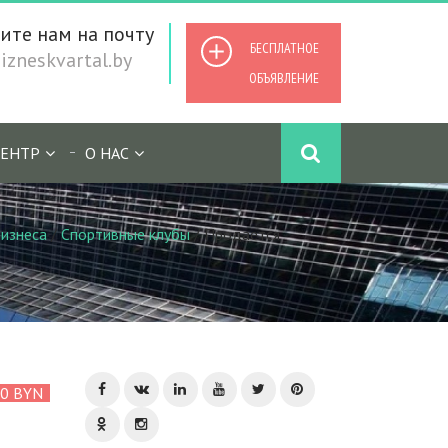
ите нам на почту
БЕСПЛАТНОЕ
zneskvartal.by
ОБЪЯВЛЕНИЕ
ЕНТР
О НАС
изнеса
/
Спортивные клубы
/
Продается
00 BYN