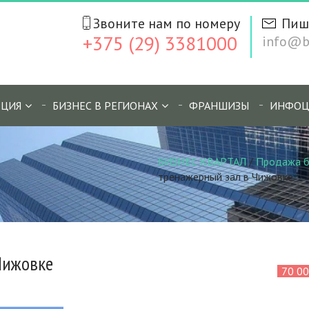
Звоните нам по номеру
Пиш
+375 (29) 3381000
info@bi
ЦИЯ
БИЗНЕС В РЕГИОНАХ
ФРАНШИЗЫ
ИНФОЦ
БИЗНЕС КВАРТАЛ
/
Продажа б
тренажерный зал в Чижовке
Чижовке
70 0