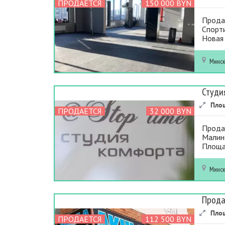
ПРОДАЕТСЯ
150 000 BYN
Продаё
Спорти
Новая 
Минс
Студи
Пло
ПРОДАЕТСЯ
32 000 BYN
Продае
Малино
Площад
Минс
Прода
Пло
ПРОДАЕТСЯ
112 500 BYN