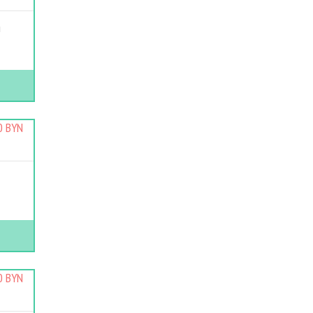
й
е
0 BYN
0 BYN