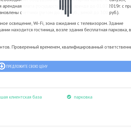
 арендная плата (государственная), аренда до 01.07.2019г. с п
новлены счетчики (летом до 100 руб., зимой до 300 руб.).
ное освещение, Wi-Fi, зона ожидания с телевизором. Здание
ании находится гостиница, возле здания бесплатная парковка, 
ентов. Проверенный временем, квалифицированный ответственн
ПРЕДЛОЖИТЕ СВОЮ ЦЕНУ
шая клиентская база
парковка