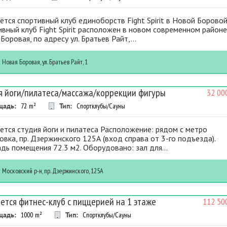
тся спортивный клуб единоборств Fight Spirit в Новой Борово
вный клуб Fight Spirit расположен в новом современном район
Боровая, по адресу ул. Братьев Райт,...
к
Новая Боровая, ул. Братьев Райт, 1
я йоги/пилатеса/массажа/коррекции фигуры
32 00
щадь:
72
m²
Тип:
Спортклубы/Сауны
тся студия йоги и пилатеса Расположение: рядом с метро
вка, пр. Дзержинского 125А (вход справа от 3-го подъезда).
ь помещения 72.3 м2. Оборудовано: зал для...
к
Московский р-н, пр. Дзержинского, 125А
ется фитнес-клуб с пиццерией на 1 этаже
112 50
щадь:
1000
m²
Тип:
Спортклубы/Сауны