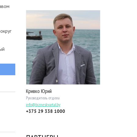
равом
вокруг
ый
Кривко Юрий
Руководитель отдела
info@bizneskvartal.by
+375 29 338 1000