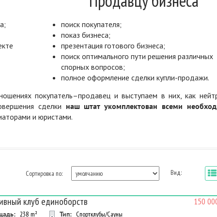
Продавцу бизнеса
а;
поиск покупателя;
показ бизнеса;
екте
презентация готового бизнеса;
поиск оптимального пути решения различных
спорных вопросов;
полное оформление сделки купли-продажи.
ошениях покупатель–продавец и выступаем в них, как нейт
совершения сделки
наш штат укомплектован всеми необхо
диаторами и юристами.
Вид:
Сортировка по:
ивный клуб единоборств
150 00
щадь:
238
m²
Тип:
Спортклубы/Сауны