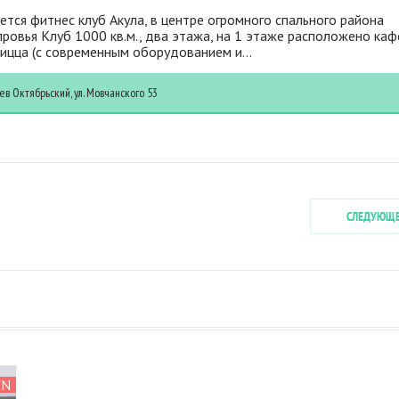
тся фитнес клуб Акула, в центре огромного спального района
ровья Клуб 1000 кв.м., два этажа, на 1 этаже расположено каф
ицца (с современным оборудованием и...
ев
Октябрьский, ул. Мовчанского 53
СЛЕДУЮЩ
УБ
YN
YN
YN
YN
YN
YN
YN