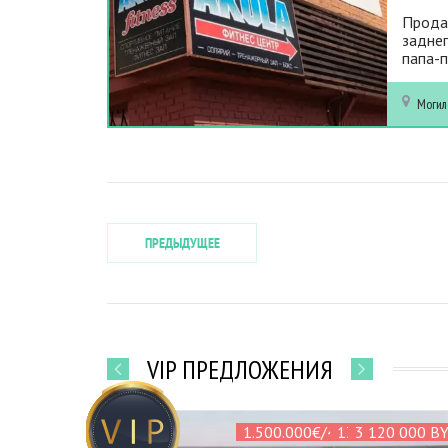
Продае
заднеп
папа-п
Могил
ПРЕДЫДУЩЕЕ
VIP ПРЕДЛОЖЕНИЯ
1.500.000€/4.821.600 БЕЛ Р
131 000 000 B
1 650 000 B
1 200 000 B
2 500 000 B
3 120 000 B
400 000 B
447 000 B