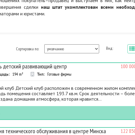
ошениях покупатель–продавец и выступаем в них, как нейт
совершения сделки
наш штат укомплектован всеми необхо
диаторами и юристами.
Вид:
Сортировка по:
ь детский развивающий центр
100 00
щадь:
194
m²
Тип:
Готовые фирмы
ий клуб Детский клуб расположен в современном жилом комплек
ь помещения составляет 193.7 кв.м. Срок деятельности – боле
оздана домашняя атмосфера, которая нравится...
к
ия технического обслуживания в центре Минска
122 85