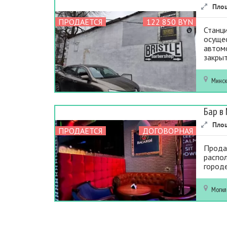
Пло
ПРОДАЕТСЯ
122 850 BYN
Станци
осущес
автомо
закрыт
Минс
Бар в
Пло
ПРОДАЕТСЯ
ДОГОВОРНАЯ
Прода
распол
городе
Могил