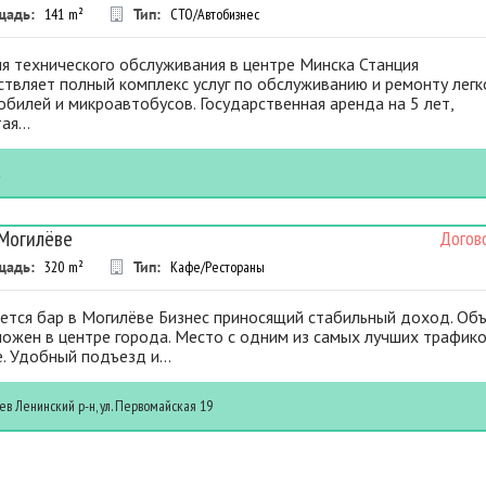
щадь:
141
m²
Тип:
СТО/Автобизнес
я технического обслуживания в центре Минска Станция
твляет полный комплекс услуг по обслуживанию и ремонту лег
билей и микроавтобусов. Государственная аренда на 5 лет,
ая...
к
 Могилёве
Догов
щадь:
320
m²
Тип:
Кафе/Рестораны
ется бар в Могилёве Бизнес приносящий стабильный доход. Об
ожен в центре города. Место с одним из самых лучших трафико
. Удобный подъезд и...
ев
Ленинский р-н, ул. Первомайская 19