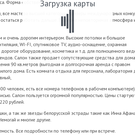
Загрузка карты
са. Форма собственности – ООО.
 все мастера высшей категории, призеры международных конку
 остаться работать дальше. В салоне неповторимая атмосфера 
м и очень дорогим интерьером. Высокие потолки и большое
нтиляция, WI-FI, спутниковое TV, аудио-оснащение, охранная
, дорогое оборудование, косметика и т.д. для полноценного вед
рендов. Салон также продает сопутствующие средства для дом
ения 90 кв.метров (выгодная и долгосрочная аренда с правом
илого дома. Есть комната отдыха для персонала, лаборатория 
авный,
500 человек, есть все номера телефонов в рабочем компьютере)
писью. Салон пользуется огромной популярностью. Цены стартую
220 рублей.
и, а так же звезды белорусской эстрады такие как Инна Афана
емогай и многие другие.
емость. Все подробности по телефону или при встрече.