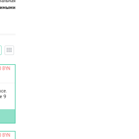
ральная
димыми
0 BYN
се.
е 9
0 BYN