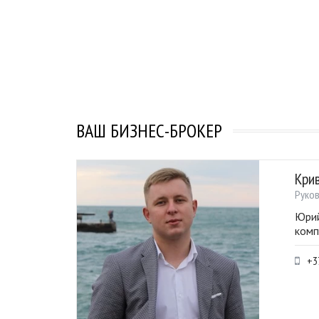
ВАШ БИЗНЕС-БРОКЕР
Кри
Руко
Юрий
комп
+3