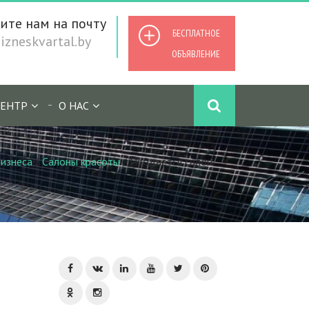
ите нам на почту
БЕСПЛАТНОЕ
zneskvartal.by
ОБЪЯВЛЕНИЕ
ЕНТР
О НАС
изнеса
/
Салоны красоты
/
Продается салон