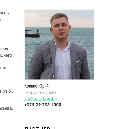
рсов.
и
ения
ашнего
для
.
Кривко Юрий
т от 35
Руководитель отдела
info@bizneskvartal.by
+375 29 338 1000
сьева,