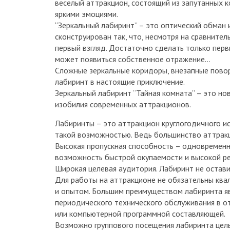
веселый аттракцион, состоящий из запутанных 
яркими эмоциями.
“Зеркальный лабиринт” – это оптический обман 
сконструирован так, что, несмотря на сравните
первый взгляд. Достаточно сделать только первы
может появиться собственное отражение…
Сложные зеркальные коридоры, внезапные пово
лабиринт в настоящие приключение.
Зеркальный лабиринт “Тайная комната” – это но
изобилия современных аттракционов.
Лабиринты – это аттракцион круглогодичного и
такой возможностью. Ведь большинство аттракц
Высокая пропускная способность – одновременн
возможность быстрой окупаемости и высокой р
Широкая целевая аудитория. Лабиринт не остави
Для работы на аттракционе не обязательны кв
и опытом. Большим преимуществом лабиринта явл
периодического технического обслуживания в о
или компьютерной программной составляющей.
Возможно группового посещения лабиринта целы