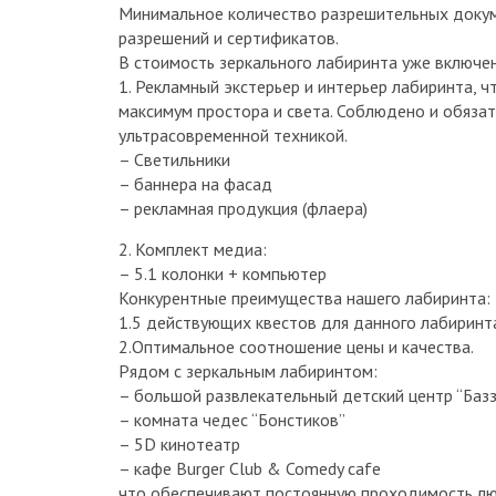
Минимальное количество разрешительных докум
разрешений и сертификатов.
В стоимость зеркального лабиринта уже включе
1. Рекламный экстерьер и интерьер лабиринта, 
максимум простора и света. Соблюдено и обяза
ультрасовременной техникой.
– Светильники
– баннера на фасад
– рекламная продукция (флаера)
2. Комплект медиа:
– 5.1 колонки + компьютер
Конкурентные преимущества нашего лабиринта:
1.5 действующих квестов для данного лабиринта
2.Оптимальное соотношение цены и качества.
Рядом с зеркальным лабиринтом:
– большой развлекательный детский центр “Баз
– комната чедес “Бонстиков”
– 5D кинотеатр
– кафе Burger Club & Comedy cafe
что обеспечивают постоянную проходимость лю