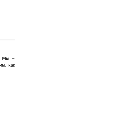
.
Мы –
мы, как