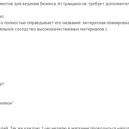
ентов для ведения бизнеса. Аттракцион не требует дополните
но:
что полностью оправдывает его название: интересная планировка
тельное соседство высококачественных материалов с
!!
зилион”
дей. Так же каждую 2-ую неделю в магазине проводиться наро