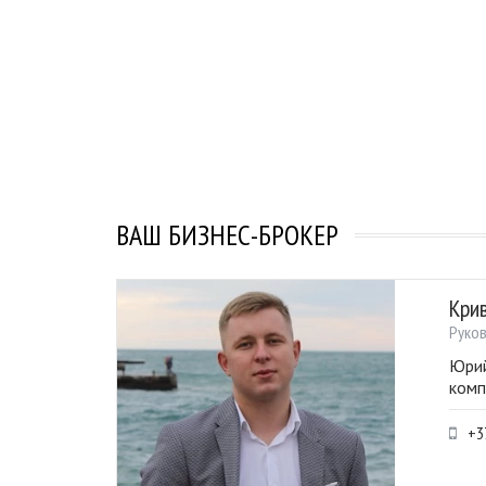
ВАШ БИЗНЕС-БРОКЕР
Кри
Руко
Юрий
комп
+3