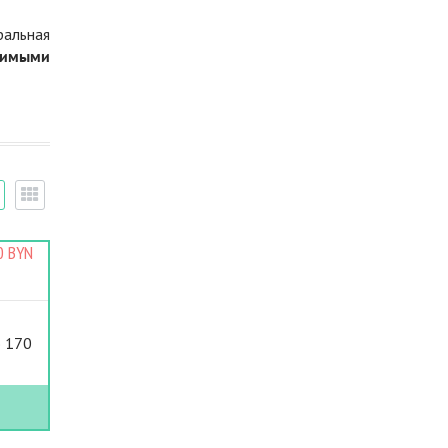
ральная
димыми
0 BYN
ю 170