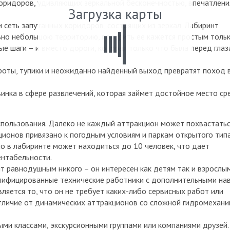
коридоров, удивляющих зеркальной бесконечностью, впечатлени
Загрузка карты
и сеть запутанных коридоров, состоящих из зеркал. Лабиринт
льно небольшою территорию, покорить ее кажется простым тольк
е шаги – и вместо дороги, которая только что была перед глаз
роты, тупики и неожиданно найденный выход превратят поход 
винка в сфере развлечений, которая займет достойное место ср
спользования. Далеко не каждый аттракцион может похвастать
ионов привязано к погодным условиям и паркам открытого типа
о в лабиринте может находиться до 10 человек, что дает
ентабельности.
т равнодушным никого – он интересен как детям так и взрослым
алифицированные технические работники с дополнительными на
яется то, что он не требует каких-либо сервисных работ или
тличие от динамических аттракционов со сложной гидромехани
ми классами, экскурсионными группами или компаниями друзей.