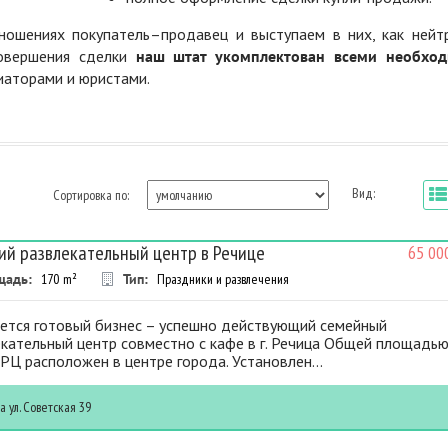
ошениях покупатель–продавец и выступаем в них, как нейт
совершения сделки
наш штат укомплектован всеми необхо
диаторами и юристами.
Вид:
Сортировка по:
ий развлекательный центр в Речице
65 00
щадь:
170
m²
Тип:
Праздники и развлечения
ется готовый бизнес – успешно действующий семейный
кательный центр совместно с кафе в г. Речица Общей площадь
ДРЦ расположен в центре города. Установлен...
ца
ул. Советская 39