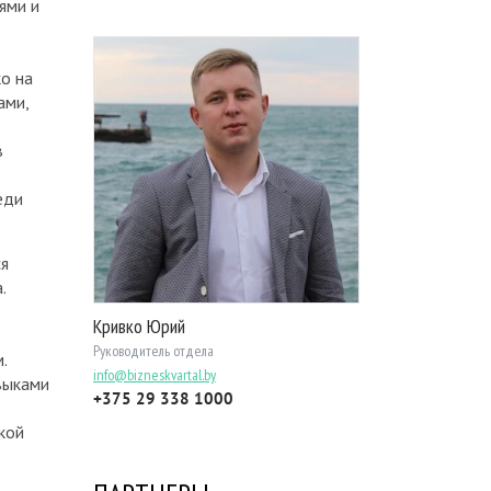
ями и
о на
ами,
в
еди
ся
.
Кривко Юрий
Руководитель отдела
.
info@bizneskvartal.by
выками
+375 29 338 1000
кой