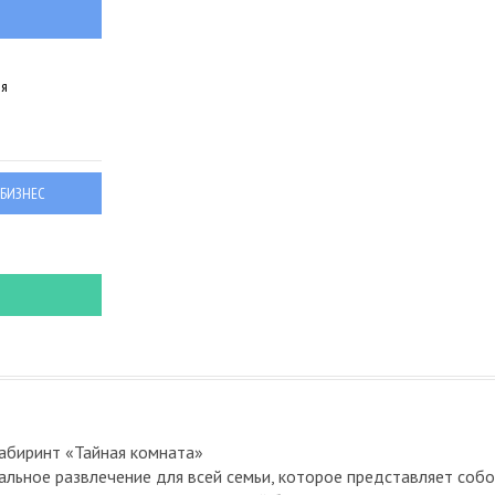
ия
 БИЗНЕС
абиринт «Тайная комната»
альное развлечение для всей семьи, которое представляет соб