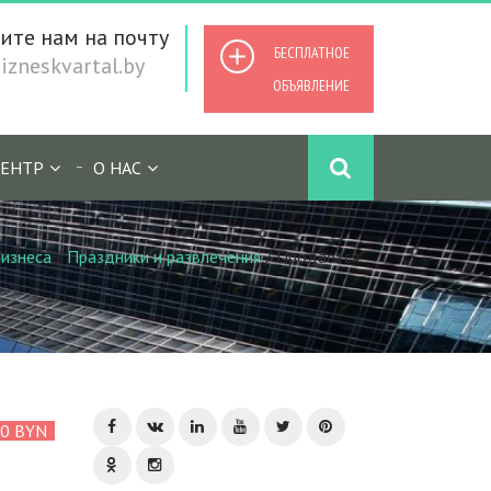
ите нам на почту
БЕСПЛАТНОЕ
zneskvartal.by
ОБЪЯВЛЕНИЕ
ЕНТР
О НАС
изнеса
/
Праздники и развлечения
/
Продается
00 BYN