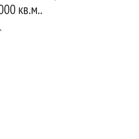
00 кв.м..
ь.