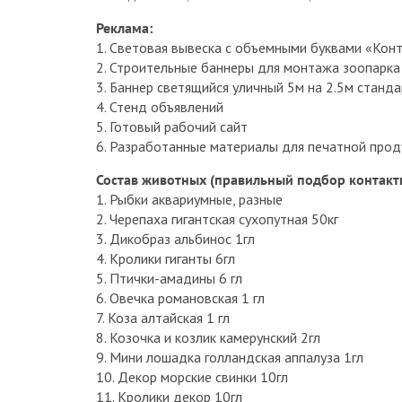
Реклама:
1. Световая вывеска с объемными буквами «Кон
2. Строительные баннеры для монтажа зоопарка
3. Баннер светящийся уличный 5м на 2.5м станд
4. Стенд объявлений
5. Готовый рабочий сайт
6. Разработанные материалы для печатной прод
Состав животных (правильный подбор контак
1. Рыбки аквариумные, разные
2. Черепаха гигантская сухопутная 50кг
3. Дикобраз альбинос 1гл
4. Кролики гиганты 6гл
5. Птички-амадины 6 гл
6. Овечка романовская 1 гл
7. Коза алтайская 1 гл
8. Козочка и козлик камерунский 2гл
9. Мини лошадка голландская аппалуза 1гл
10. Декор морские свинки 10гл
11. Кролики декор 10гл