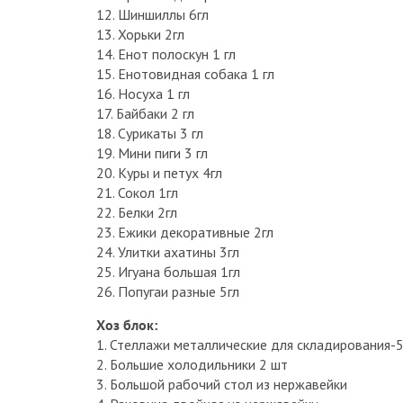
12. Шиншиллы 6гл
13. Хорьки 2гл
14. Енот полоскун 1 гл
15. Енотовидная собака 1 гл
16. Носуха 1 гл
17. Байбаки 2 гл
18. Сурикаты 3 гл
19. Мини пиги 3 гл
20. Куры и петух 4гл
21. Сокол 1гл
22. Белки 2гл
23. Ежики декоративные 2гл
24. Улитки ахатины 3гл
25. Игуана большая 1гл
26. Попугаи разные 5гл
Хоз блок:
1. Стеллажи металлические для складирования-
2. Большие холодильники 2 шт
3. Большой рабочий стол из нержавейки