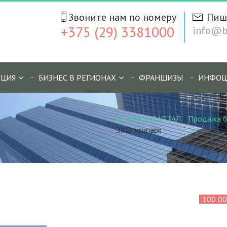
Звоните нам по номеру
Пиш
+375 (29) 3381000
info@bi
ЦИЯ
БИЗНЕС В РЕГИОНАХ
ФРАНШИЗЫ
ИНФОЦ
БИЗНЕС КВАРТАЛ
/
Продажа б
ЭКО зоопарк
100 0