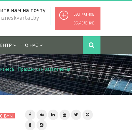
ите нам на почту
БЕСПЛАТНОЕ
zneskvartal.by
ОБЪЯВЛЕНИЕ
ЕНТР
О НАС
изнеса
/
Праздники и развлечения
/
Контактный
00 BYN