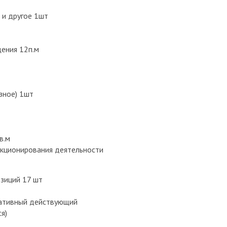
 и другое 1шт
ения 12п.м
азное) 1шт
в.м
нкционирования деятельности
озиций 17 шт
ративный действующий
я)