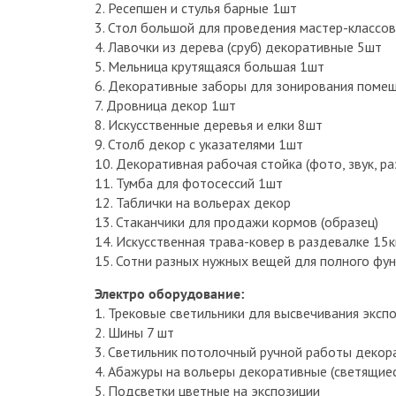
2. Ресепшен и стулья барные 1шт
3. Стол большой для проведения мастер-классов
4. Лавочки из дерева (сруб) декоративные 5шт
5. Мельница крутящаяся большая 1шт
6. Декоративные заборы для зонирования помещ
7. Дровница декор 1шт
8. Искусственные деревья и елки 8шт
9. Столб декор с указателями 1шт
10. Декоративная рабочая стойка (фото, звук, р
11. Тумба для фотосессий 1шт
12. Таблички на вольерах декор
13. Стаканчики для продажи кормов (образец)
14. Искусственная трава-ковер в раздевалке 15к
15. Сотни разных нужных вещей для полного фу
Электро оборудование:
1. Трековые светильники для высвечивания эксп
2. Шины 7 шт
3. Светильник потолочный ручной работы деко
4. Абажуры на вольеры декоративные (светящиес
5. Подсветки цветные на экспозиции