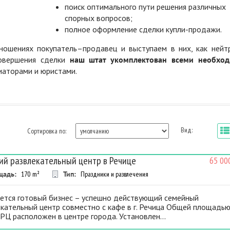
поиск оптимального пути решения различных
спорных вопросов;
полное оформление сделки купли-продажи.
ошениях покупатель–продавец и выступаем в них, как нейт
совершения сделки
наш штат укомплектован всеми необхо
диаторами и юристами.
Вид:
Сортировка по:
ий развлекательный центр в Речице
65 00
щадь:
170
m²
Тип:
Праздники и развлечения
ется готовый бизнес – успешно действующий семейный
кательный центр совместно с кафе в г. Речица Общей площадь
ДРЦ расположен в центре города. Установлен...