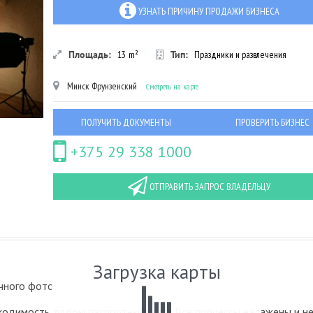
УЗНАТЬ ПРИЧИНУ ПРОДАЖИ БИЗНЕСА
Площадь:
13
m²
Тип:
Праздники и развлечения
Минск
Фрунзенский
Смотреть на карте
ПОЛУЧИТЬ ДОКУМЕНТЫ
ПРОВЕРИТЬ БИЗНЕС
+375 29 338 1000
ОТПРАВИТЬ ЗАПРОС ВЛАДЕЛЬЦУ
Загрузка карты
чного фото.
ходимость, рядом паспортный стол. Все процессы налажены и н