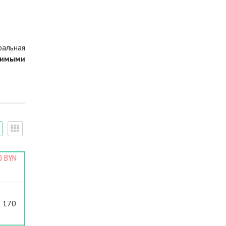
ральная
димыми
0 BYN
ю 170