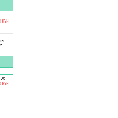
0 BYN
вым
х
тре
0 BYN
о