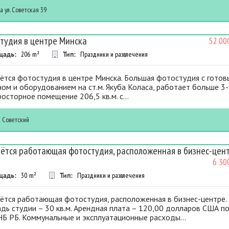
ца
ул. Советская 39
тудия в центре Минска
52 00
щадь:
206
m²
Тип:
Праздники и развлечения
ётся фотостудия в центре Минска. Большая фотостудия с гото
ом и оборудованием на ст.м. Якуба Коласа, работает больше 3-
росторное помещение 206,5 кв.м. с...
к
Советский
ётся работающая фотостудия, расположенная в бизнес-цен
6 30
щадь:
30
m²
Тип:
Праздники и развлечения
ётся работающая фотостудия, расположенная в бизнес-центре.
ь студии – 30 кв.м. Арендная плата – 120,00 долларов США п
НБ РБ. Коммунальные и эксплуатационные расходы...