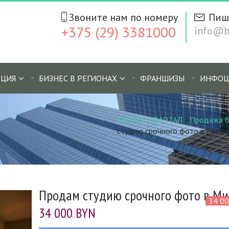
Звоните нам по номеру
Пиш
+375 (29) 3381000
info@bi
ЦИЯ
БИЗНЕС В РЕГИОНАХ
ФРАНШИЗЫ
ИНФОЦ
БИЗНЕС КВАРТАЛ
/
Продажа б
студию срочного фото в Минск
Продам студию срочного фото в Ми
34 0
34 000 BYN