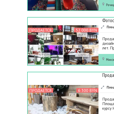
Речи
Фотос
Пло
ПРОДАЕТСЯ
52 000 BYN
Прода
дизайн
лет. П
Минс
Прода
Пло
ПРОДАЕТСЯ
6 300 BYN
Прода
Площад
курсу 