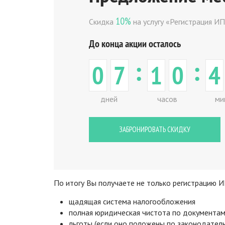
10%
Скидка
на услугу «Регистрация И
До конца акции осталось
:
:
0
7
1
0
4
дней
часов
ми
ЗАБРОНИРОВАТЬ СКИДКУ
По итогу Вы получаете не только регистрацию И
щадящая система налогообложения
полная юридическая чистота по документа
льготы (если оно положены по законодатель