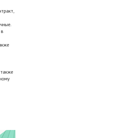
тракт,
чные.
 в
акже
 также
мному