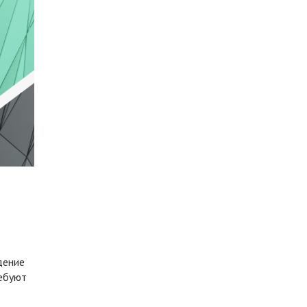
дение
ребуют