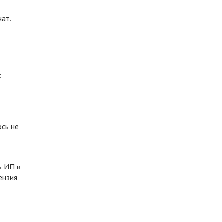
чат.
:
ось не
ь ИП в
ензия