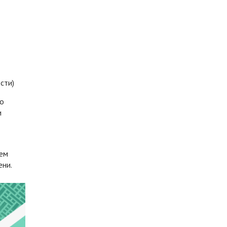
сти)
ко
и
аем
ени.