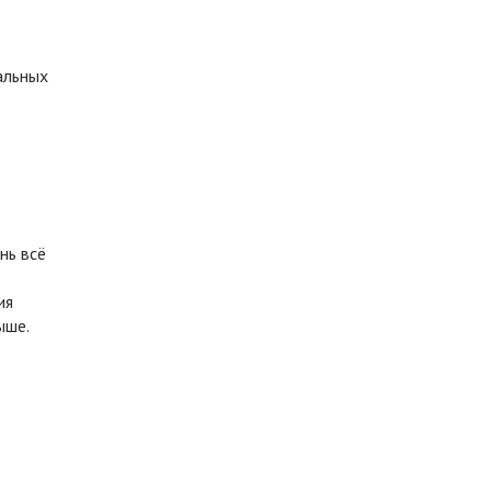
альных
ь
нь всё
ия
ыше.