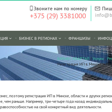
Звоните нам по номеру
Пиш
+375 (29) 3381000
info@bi
ЦИЯ
БИЗНЕС В РЕГИОНАХ
ФРАНШИЗЫ
ИНФОЦ
БИЗНЕС КВАРТАЛ
/
Услуги
/
Ре
Регистрация ИП в Минске и Ми
нес, поэтому регистрация ИП в Минске, области и других регио
е, чем раньше. Например, три-четыре года назад индивидуальн
равоспособностью на свой конкретный вид деятельности.