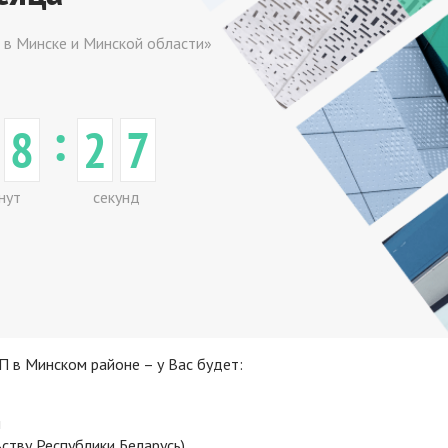
П в Минске и Минской области»
:
8
2
7
нут
секунд
П в Минском районе – у Вас будет:
м
ству Республики Беларусь)