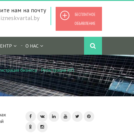
ите нам на почту
БЕСПЛАТНОЕ
zneskvartal.by
ОБЪЯВЛЕНИЕ
ЕНТР
О НАС
гистрация бизнеса
/
Регистрация ИП
/
нской области
нах
ый