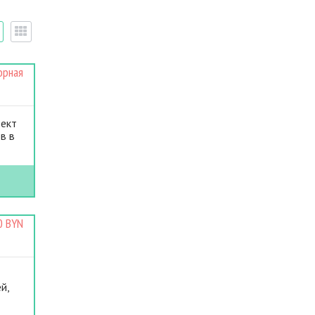
орная
ъект
в в
0 BYN
й,