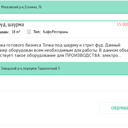
к
Московский р-н, Есенина, 76
уд, шаурма
35 00
щадь:
18
m²
Тип:
Кафе/Рестораны
жа готового бизнеса Точка под шаурму и стрит фуд. Данный
йнер оборудован всем необходимым для работы. В данном объ
тствует такое оборудование для ПРОИЗВОДСТВА: электро...
к
Заводской р-н, переулок Ташкентский 5
СЛЕДУЮЩ