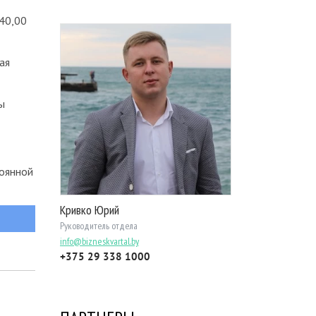
240,00
ая
ы
тоянной
Кривко Юрий
Руководитель отдела
info@bizneskvartal.by
+375 29 338 1000