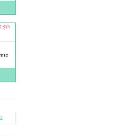
0 BYN
екте
ЕЕ