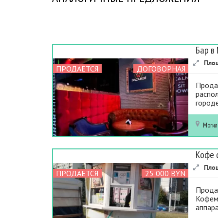
Бар в
Пло
ПРОДАЕТСЯ
ДОГОВОРНАЯ
Прода
распол
городе
Могил
Кофе 
Пло
ПРОДАЕТСЯ
25 000 BYN
Продам
Кофем
аппара