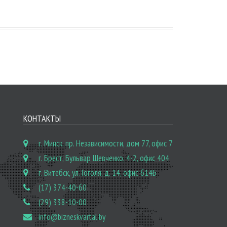
КОНТАКТЫ
г. Минск, пр. Независимости, дом 77, офис 7
г. Брест, Бульвар Шевченко, 4-2, офис 404
г. Витебск, ул. Гоголя, д. 14, офис 614Б
(17) 374-40-60
(29) 338-10-00
info@bizneskvartal.by