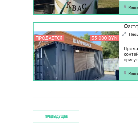
Минс
Фастф
Пло
ПРОДАЕТСЯ
35 000 BYN
Прода
конте
прису
Минс
ПРЕДЫДУЩЕЕ