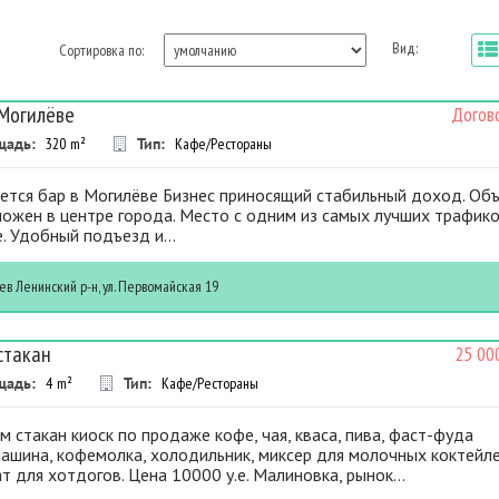
Вид:
Сортировка по:
 Могилёве
Догов
щадь:
320
m²
Тип:
Кафе/Рестораны
ется бар в Могилёве Бизнес приносящий стабильный доход. Об
ожен в центре города. Место с одним из самых лучших трафико
. Удобный подъезд и...
ев
Ленинский р-н, ул. Первомайская 19
стакан
25 00
щадь:
4
m²
Тип:
Кафе/Рестораны
 стакан киоск по продаже кофе, чая, кваса, пива, фаст-фуда
ашина, кофемолка, холодильник, миксер для молочных коктейле
т для хотдогов. Цена 10000 у.е. Малиновка, рынок...