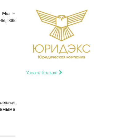
.
Мы –
мы, как
Узнать больше
ральная
димыми