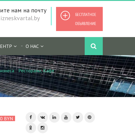
ите нам на почту
БЕСПЛАТНОЕ
zneskvartal.by
ОБЪЯВЛЕНИЕ
ЕНТР
О НАС
изнеса
/
Рестораны, Кафе
/
Кафе в учреждении
00 BYN