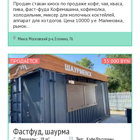
Продам стакан киоск по продаже кофе, чая, кваса,
пива, фаст-фуда Кофемашина, кофемолка,
холодильник, миксер для молочных коктейлей,
аппарат для хотдогов. Цена 10000 у.е. Малиновка,
рынок...
Минск
Московский р-н, Есенина, 76
ПРОДАЕТСЯ
35 000 BYN
Фастфуд, шаурма
Площадь:
18
m²
Тип:
Кафе/Рестораны