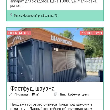
аппарат для хотдогов. Цена 10000 у.е. Малиновка,
рынок...
Минск
Московский р-н, Есенина, 76
ПРОДАЕТСЯ
35 000 BYN
Фастфуд, шаурма
Площадь:
18
m²
Тип:
Кафе/Рестораны
Продажа готового бизнеса Точка под шаурму и
стрит фуд. Данный контейнер оборудован всем