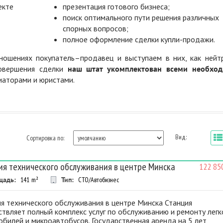
екте
презентация готового бизнеса;
поиск оптимального пути решения различных
спорных вопросов;
полное оформление сделки купли-продажи.
ошениях покупатель–продавец и выступаем в них, как нейт
совершения сделки
наш штат укомплектован всеми необхо
диаторами и юристами.
Вид:
Сортировка по:
ия технического обслуживания в центре Минска
122 85
щадь:
141
m²
Тип:
СТО/Автобизнес
я технического обслуживания в центре Минска Станция
твляет полный комплекс услуг по обслуживанию и ремонту лег
билей и микроавтобусов. Государственная аренда на 5 лет,