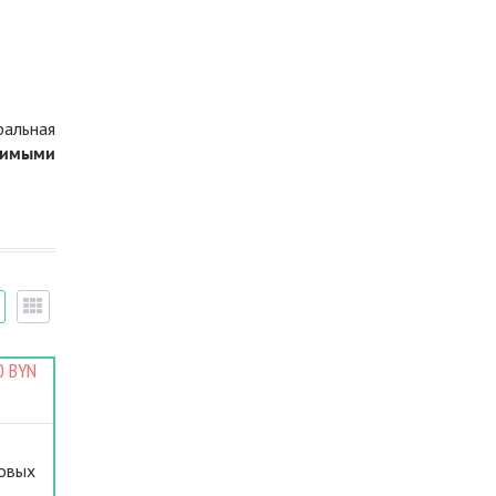
ральная
димыми
0 BYN
ковых