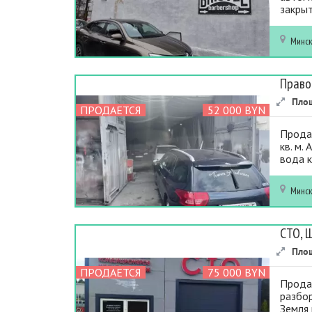
закрыт
Минс
Право
Пло
ПРОДАЕТСЯ
52 000 BYN
Прода
кв. м.
вода к
Минс
СТО, 
Пло
ПРОДАЕТСЯ
75 000 BYN
Прода
разбор
Земля 