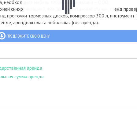
а, необходимая мебель. Форма организации – ООО.
хней синхронизацией, яма, шиномонтажные станки, стенд прове
нд проточки тормозных дисков, компрессор 300 л, инструмент. 
нде, арендная плата небольшая (гос. аренда).
ПРЕДЛОЖИТЕ СВОЮ ЦЕНУ
дарственная аренда
ольшая сумма аренды