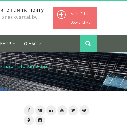
ите нам на почту
БЕСПЛАТНОЕ
zneskvartal.by
ОБЪЯВЛЕНИЕ
ЕНТР
О НАС
изнеса
/
СТО, Автобизнес
/
Продается СТО в