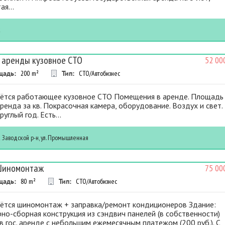
ая...
к
 аренды кузовное СТО
52 00
щадь:
200
m²
Тип:
СТО/Автобизнес
ётся работающее кузовное СТО Помещения в аренде. Площадь
 Аренда за кв. Покрасочная камера, оборудование. Воздух и свет.
руглый год. Есть...
к
Заводской р-н, ул. Промышленная
Шиномонтаж
75 00
щадь:
80
m²
Тип:
СТО/Автобизнес
ётся шиномонтаж + заправка/ремонт кондиционеров Здание:
но-сборная конструкция из сэндвич панелей (в собственности)
в гос. аренде с небольшим ежемесячным платежом (200 руб.). С