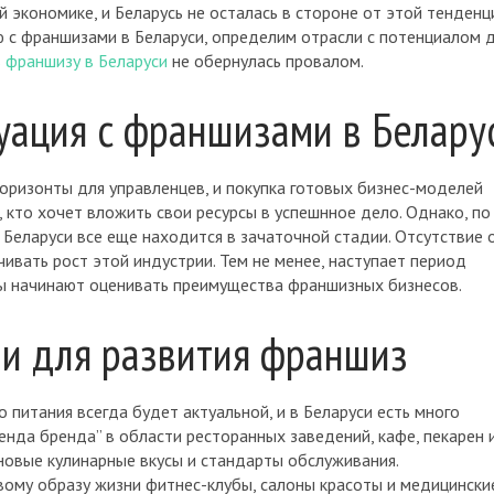
экономике, и Беларусь не осталась в стороне от этой тенденци
 с франшизами в Беларуси, определим отрасли с потенциалом 
ь франшизу в Беларуси
не обернулась провалом.
уация с франшизами в Белару
оризонты для управленцев, и покупка готовых бизнес-моделей
 кто хочет вложить свои ресурсы в успешнное дело. Однако, по
 Беларуси все еще находится в зачаточной стадии. Отсутствие 
чивать рост этой индустрии. Тем не менее, наступает период
цы начинают оценивать преимущества франшизных бизнесов.
и для развития франшиз
питания всегда будет актуальной, и в Беларуси есть много
енда бренда” в области ресторанных заведений, кафе, пекарен 
новые кулинарные вкусы и стандарты обслуживания.
вому образу жизни фитнес-клубы, салоны красоты и медицински