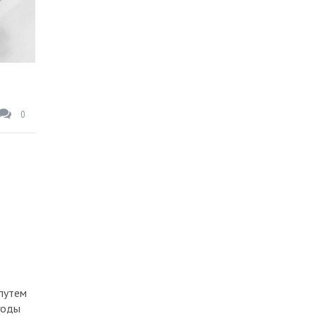
Медицина
Новости
Образование и курсы
Полезные советы
0
Праздники и развлечения
Производства
Прочее
Ресторанный бизнес-общепит
Статьи
Сфера услуг
 путем
годы