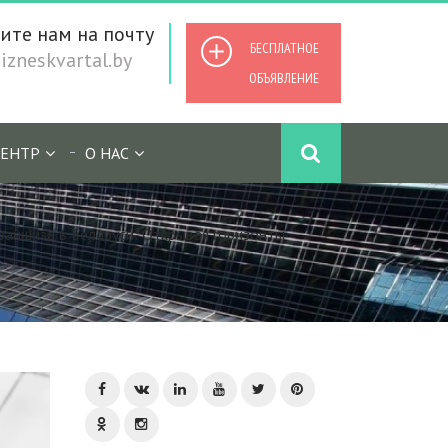
ите нам на почту
БЕСПЛАТНОЕ
zneskvartal.by
ОБЪЯВЛЕНИЕ
ЕНТР
О НАС
аншиза в Беларуси: Открывая горизонты