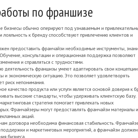
работы по франшизе
ые бизнесы обычно оперируют под узнаваемым и привлекательн
и лояльность к бренду способствуют привлечению клиентов и
лжен предоставить франчайзи необходимые инструменты, знани
 Обучение, консультации и операционная поддержка позволяют
зменения и справляться с трудностями.
ую деятельность франшизы умеют адаптировать свои концепции
сы и экономическую ситуацию. Это позволяет удовлетворять
ет риск непонимания.
ное качество продукта или услуги является основой доверия к б
вать высокие стандарты, чтобы удерживать клиентскую базу.
маркетинговая стратегия помогает привлекать новых
арых. Франчайзеры могут предоставлять франчайзи материалы 
екламных акций.
нам договора необходима финансовая стабильность. Франчайз
 поддержки и маркетинговых мероприятий, а франчайзи должен
ния бизнеса.