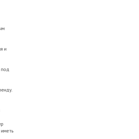
ым
я и
 под
ренду.
и
ер
 иметь