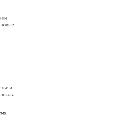
начинать?
11 Окт 2024
нги
Просмотров
5422
 новые
Как грамотно продать
компанию
5 Июн 2024
Просмотров
5319
стве и
несов.
емя,