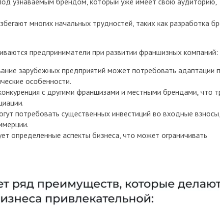
под узнаваемым брендом, который уже имеет свою аудиторию,
збегают многих начальных трудностей, таких как разработка бр
киваются предприниматели при развитии франшизных компаний:
вание зарубежных предприятий может потребовать адаптации 
ические особенности.
конкуренция с другими франшизами и местными брендами, что т
циации.
гут потребовать существенных инвестиций во входные взносы
ммерции.
ует определенные аспекты бизнеса, что может ограничивать