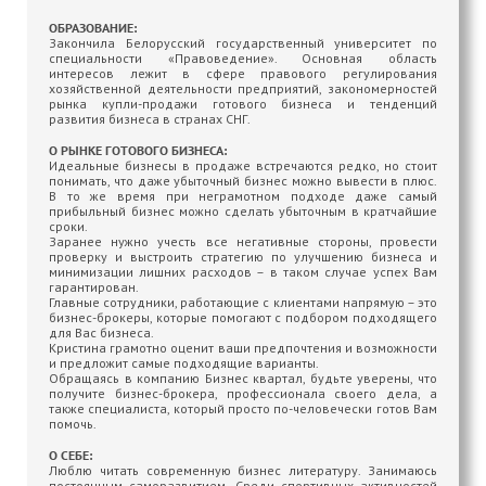
ОБРАЗОВАНИЕ:
Закончила Белорусский государственный университет по
специальности «Правоведение». Основная область
интересов лежит в сфере правового регулирования
хозяйственной деятельности предприятий, закономерностей
рынка купли-продажи готового бизнеса и тенденций
развития бизнеса в странах СНГ.
О РЫНКЕ ГОТОВОГО БИЗНЕСА:
Идеальные бизнесы в продаже встречаются редко, но стоит
понимать, что даже убыточный бизнес можно вывести в плюс.
В то же время при неграмотном подходе даже самый
прибыльный бизнес можно сделать убыточным в кратчайшие
сроки.
Заранее нужно учесть все негативные стороны, провести
проверку и выстроить стратегию по улучшению бизнеса и
минимизации лишних расходов – в таком случае успех Вам
гарантирован.
Главные сотрудники, работающие с клиентами напрямую – это
бизнес-брокеры, которые помогают с подбором подходящего
для Вас бизнеса.
Кристина грамотно оценит ваши предпочтения и возможности
и предложит самые подходящие варианты.
Обращаясь в компанию Бизнес квартал, будьте уверены, что
получите бизнес-брокера, профессионала своего дела, а
также специалиста, который просто по-человечески готов Вам
помочь.
О СЕБЕ:
Люблю читать современную бизнес литературу. Занимаюсь
постоянным саморазвитием. Среди спортивных активностей