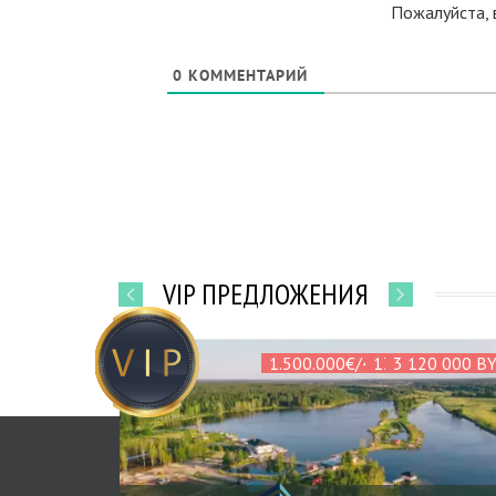
Пожалуйста, 
0
КОММЕНТАРИЙ
VIP ПРЕДЛОЖЕНИЯ
1.500.000€/4.821.600 БЕЛ Р
131 000 000 B
1 650 000 B
1 200 000 B
2 500 000 B
3 120 000 B
400 000 B
447 000 B