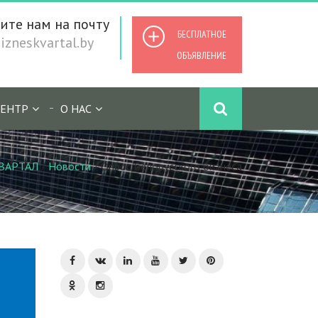
ите нам на почту
БЕСПЛАТНОЕ
zneskvartal.by
ОБЪЯВЛЕНИЕ
ЕНТР
О НАС
ВАРТАЛ
/
Новости
/
Опрос белорусского бизнеса