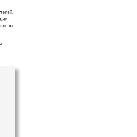
Фитнес и спорт
телей.
ции,
авлены
ы
Как получить
лицензию на алкоголь
15 Июн 2024
Просмотров
12904
Как правильно
сдавать металлолом в
Беларуси?
19 Окт 2021
Просмотров
5669
Аренда водоёма в
Беларуси: с чего
начинать?