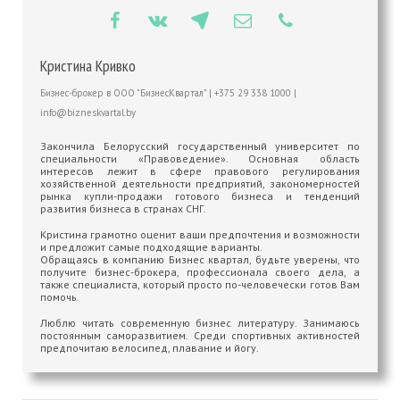
Кристина Кривко
Бизнес-брокер
в
ООО "БизнесКвартал"
|
+375 29 338 1000
|
info@bizneskvartal.by
Закончила Белорусский государственный университет по
специальности «Правоведение». Основная область
интересов лежит в сфере правового регулирования
хозяйственной деятельности предприятий, закономерностей
рынка купли-продажи готового бизнеса и тенденций
развития бизнеса в странах СНГ.
Кристина грамотно оценит ваши предпочтения и возможности
и предложит самые подходящие варианты.
Обращаясь в компанию Бизнес квартал, будьте уверены, что
получите бизнес-брокера, профессионала своего дела, а
также специалиста, который просто по-человечески готов Вам
помочь.
Люблю читать современную бизнес литературу. Занимаюсь
постоянным саморазвитием. Среди спортивных активностей
предпочитаю велосипед, плавание и йогу.